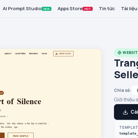
AI Prompt Studio
Apps Store
Tin tức
Tài liệu
NEW
HOT
WEBSIT
Tran
Selle
Chia sẻ:
Giới thiệu
Cài
TEMPLAT
template