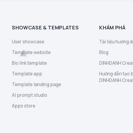
SHOWCASE & TEMPLATES
KHÁM PHÁ
User showcase
Tài liệu hướng d
Template website
Blog
Bio link template
DINHDANH Creat
Template app
Hướng dẫn tạo b
DINHDANH Crea
Template landing page
AI prompt studio
Apps store