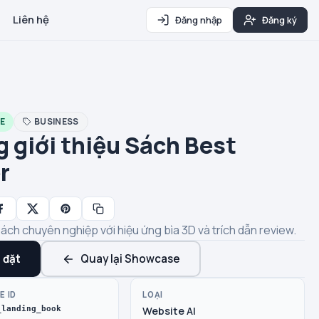
Liên hệ
Đăng nhập
Đăng ký
E
BUSINESS
g giới thiệu Sách Best
r
 sách chuyên nghiệp với hiệu ứng bìa 3D và trích dẫn review.
 đặt
Quay lại Showcase
E ID
LOẠI
_landing_book
Website AI