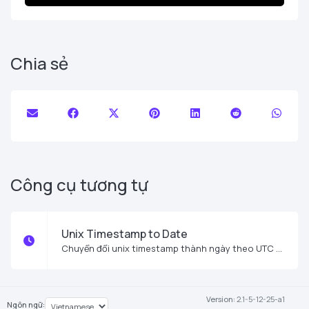
Chia sẻ
Công cụ tương tự
Unix Timestamp to Date
Chuyển đổi unix timestamp thành ngày theo UTC và múi giờ địa phương của bạn.
Version:
2.1-5-12-25-a1
Ngôn ngữ: