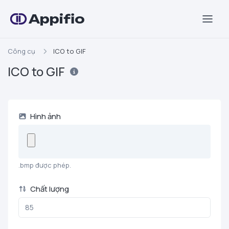
Appifio
Công cụ
ICO to GIF
ICO to GIF
Hình ảnh
.bmp được phép.
Chất lượng