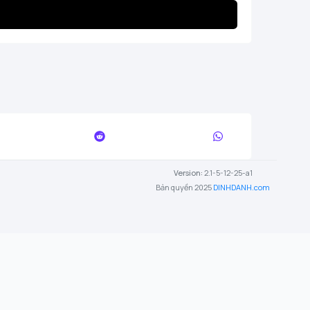
Version:
2.1-5-12-25-a1
Bản quyền 2025
DINHDANH.com