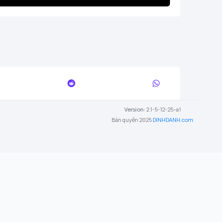
Version:
2.1-5-12-25-a1
Bản quyền 2025
DINHDANH.com