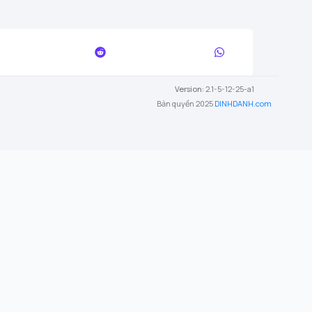
Version:
2.1-5-12-25-a1
Bản quyền 2025
DINHDANH.com