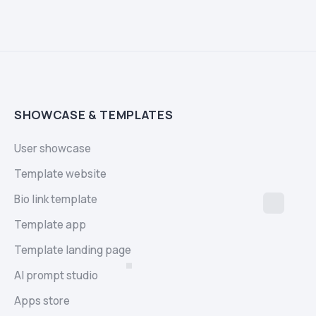
SHOWCASE & TEMPLATES
User showcase
Template website
Bio link template
Template app
Template landing page
AI prompt studio
Apps store