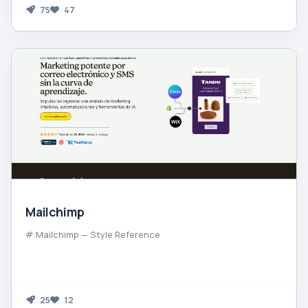
75
47
Mailchimp
# Mailchimp — Style Reference
25
12