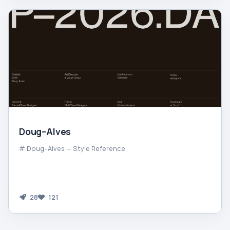
Doug–Alves
# Doug–Alves — Style Reference
28
121