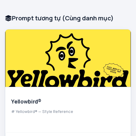
Prompt tương tự (Cùng danh mục)
Yellowbird®
# Yellowbird® — Style Reference