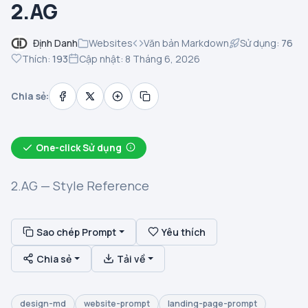
2.AG
Định Danh
Websites
Văn bản Markdown
Sử dụng:
76
Thích:
193
Cập nhật: 8 Tháng 6, 2026
Chia sẻ:
One-click Sử dụng
2.AG — Style Reference
Sao chép Prompt
Yêu thích
Chia sẻ
Tải về
design-md
website-prompt
landing-page-prompt