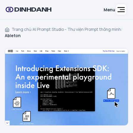
DINHDANH
Menu
Trang chủ
/
AI Prompt Studio - Thư viện Prompt thông minh
/
Ableton