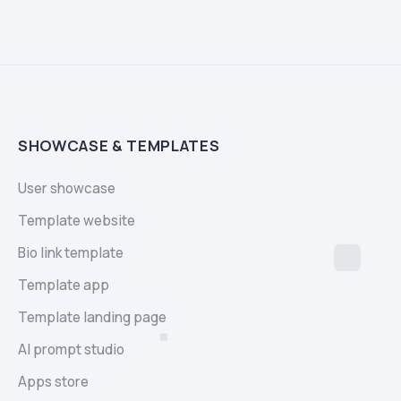
SHOWCASE & TEMPLATES
User showcase
Template website
Bio link template
Template app
Template landing page
AI prompt studio
Apps store