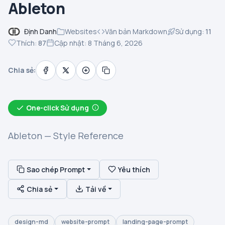
Ableton
Định Danh
Websites
Văn bản Markdown
Sử dụng:
11
Thích:
87
Cập nhật: 8 Tháng 6, 2026
Chia sẻ:
One-click Sử dụng
Ableton — Style Reference
Sao chép Prompt
Yêu thích
Chia sẻ
Tải về
design-md
website-prompt
landing-page-prompt