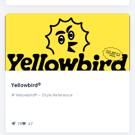
Yellowbird®
# Yellowbird® — Style Reference
75
47