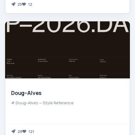
25
12
Doug–Alves
# Doug–Alves — Style Reference
28
121