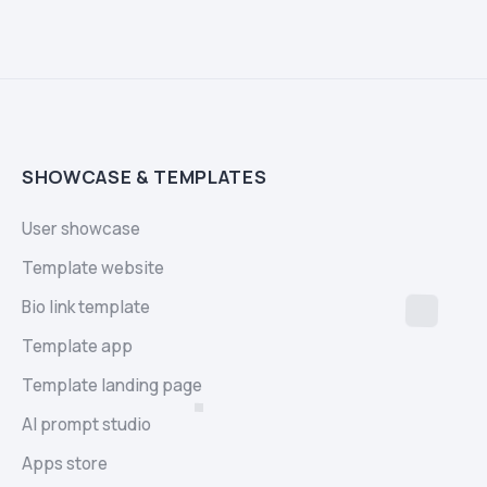
SHOWCASE & TEMPLATES
User showcase
Template website
Bio link template
Template app
Template landing page
AI prompt studio
Apps store