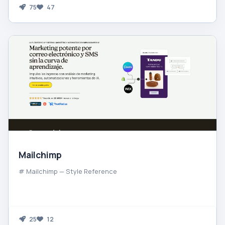
75
47
Mailchimp
# Mailchimp — Style Reference
25
12