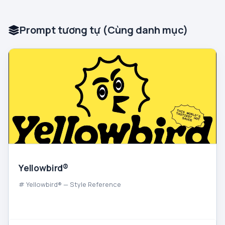
Prompt tương tự (Cùng danh mục)
Yellowbird®
# Yellowbird® — Style Reference