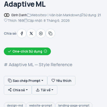
Adaptive ML
Định Danh
Websites
Văn bản Markdown
Sử dụng:
21
Thích:
169
Cập nhật: 8 Tháng 6, 2026
Chia sẻ:
One-click Sử dụng
# Adaptive ML — Style Reference
Sao chép Prompt
Yêu thích
Chia sẻ
Tải về
design-md
website-prompt
landing-page-prompt