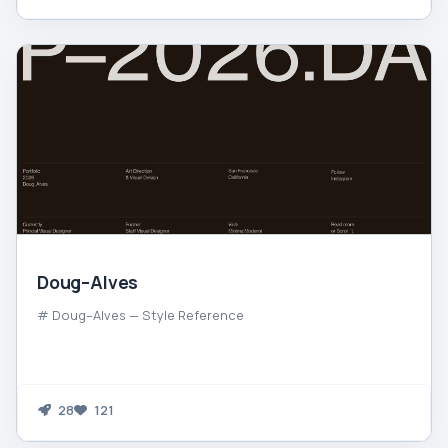
Doug–Alves
# Doug–Alves — Style Reference
28
121