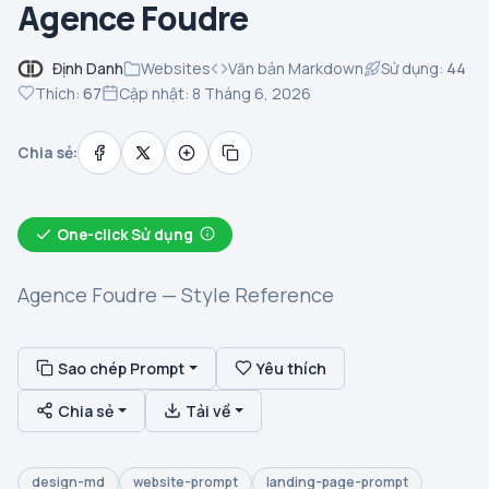
Agence Foudre
Định Danh
Websites
Văn bản Markdown
Sử dụng:
44
Thích:
67
Cập nhật: 8 Tháng 6, 2026
Chia sẻ:
One-click Sử dụng
Agence Foudre — Style Reference
Sao chép Prompt
Yêu thích
Chia sẻ
Tải về
design-md
website-prompt
landing-page-prompt