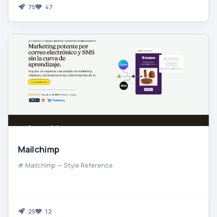
75
47
Mailchimp
# Mailchimp — Style Reference
25
12