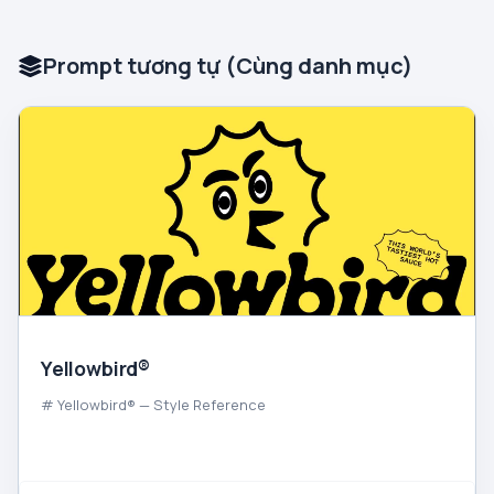
Prompt tương tự (Cùng danh mục)
Yellowbird®
# Yellowbird® — Style Reference