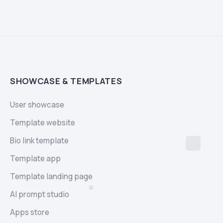
SHOWCASE & TEMPLATES
User showcase
Template website
Bio link template
Template app
Template landing page
AI prompt studio
Apps store