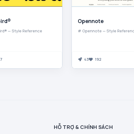
ird®
Opennote
ird® — Style Reference
# Opennote — Style Referen
7
43
192
HỖ TRỢ & CHÍNH SÁCH