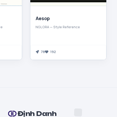
Aesop
ce
NGLORA — Style Reference
78
192
Định Danh