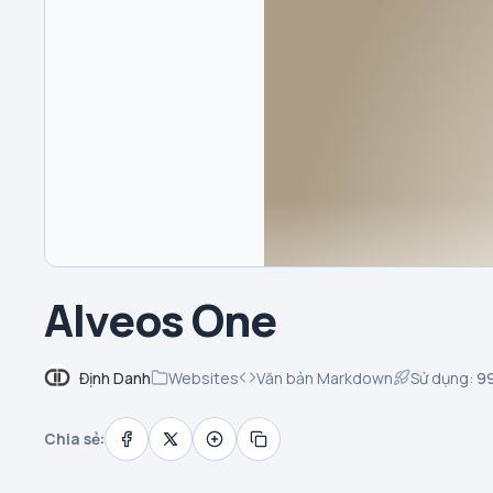
Alveos One
Định Danh
Websites
Văn bản Markdown
Sử dụng:
9
Chia sẻ: