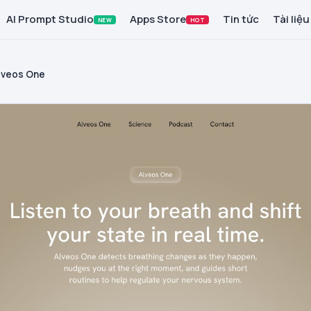
AI Prompt Studio
Apps Store
Tin tức
Tài liệu
NEW
HOT
lveos One