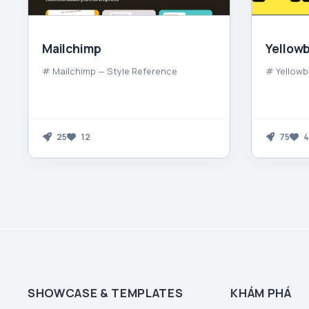
Mailchimp
Yellowb
# Mailchimp — Style Reference
# Yellowb
25
12
75
4
SHOWCASE & TEMPLATES
KHÁM PHÁ