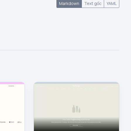
Markdown
Text gốc
YAML