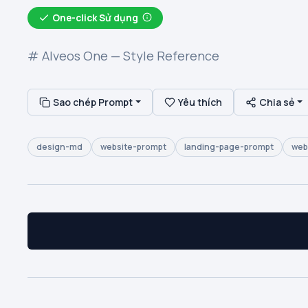
One-click Sử dụng
# Alveos One — Style Reference
Sao chép Prompt
Yêu thích
Chia sẻ
design-md
website-prompt
landing-page-prompt
web