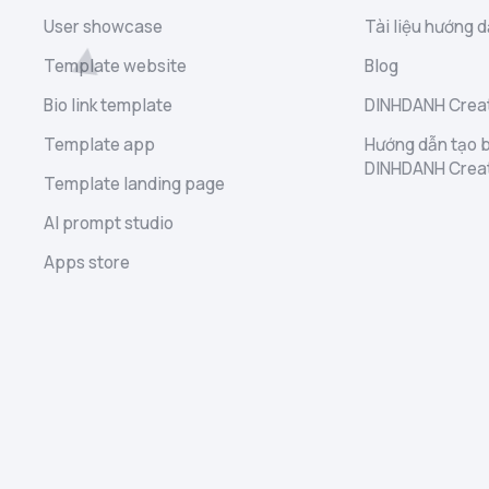
User showcase
Tài liệu hướng d
Template website
Blog
Bio link template
DINHDANH Creat
Template app
Hướng dẫn tạo b
DINHDANH Crea
Template landing page
AI prompt studio
Apps store