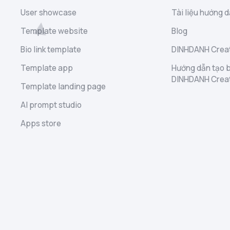
User showcase
Tài liệu hướng d
Template website
Blog
Bio link template
DINHDANH Creat
Template app
Hướng dẫn tạo b
DINHDANH Crea
Template landing page
AI prompt studio
Apps store