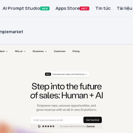
AI Prompt Studio
Apps Store
Tin tức
Tài liệu
NEW
HOT
mplemarket