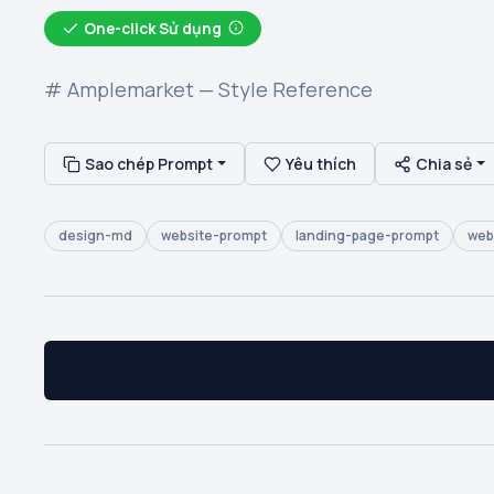
One-click Sử dụng
# Amplemarket — Style Reference
Sao chép Prompt
Yêu thích
Chia sẻ
design-md
website-prompt
landing-page-prompt
web