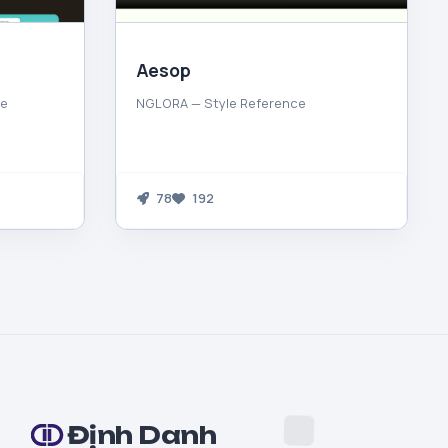
Aesop
ce
NGLORA — Style Reference
78
192
Định Danh