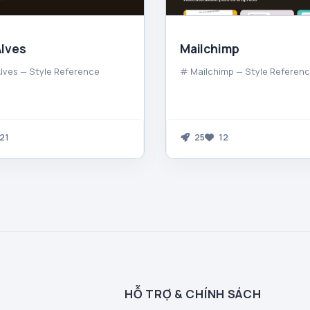
lves
Mailchimp
ves — Style Reference
# Mailchimp — Style Referen
21
25
12
HỖ TRỢ & CHÍNH SÁCH