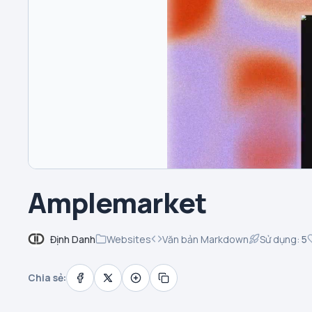
Amplemarket
Định Danh
Websites
Văn bản Markdown
Sử dụng:
5
Chia sẻ: