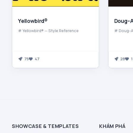
Yellowbird®
Doug–A
# Yellowbird® — Style Reference
# Doug–Al
75
47
28
1
SHOWCASE & TEMPLATES
KHÁM PHÁ