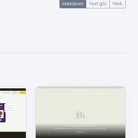
Markdown
Text gốc
YAML