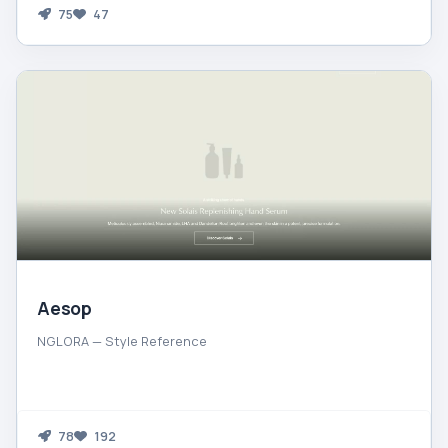
75
47
Aesop
NGLORA — Style Reference
78
192