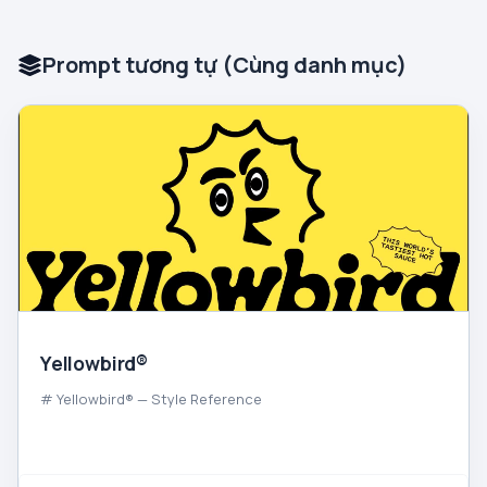
Prompt tương tự (Cùng danh mục)
Yellowbird®
# Yellowbird® — Style Reference