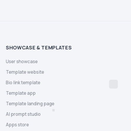
SHOWCASE & TEMPLATES
User showcase
Template website
Bio link template
Template app
Template landing page
AI prompt studio
Apps store