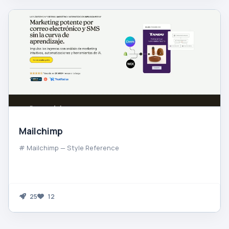
Mailchimp
# Mailchimp — Style Reference
25
12