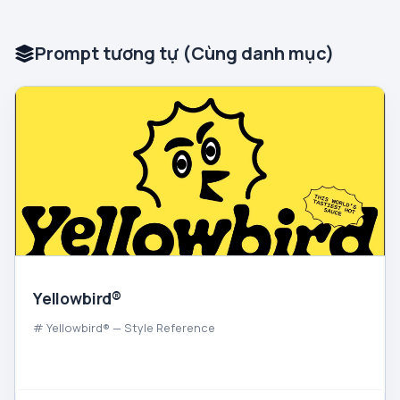
Prompt tương tự (Cùng danh mục)
Yellowbird®
# Yellowbird® — Style Reference