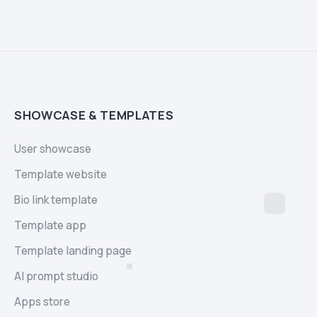
SHOWCASE & TEMPLATES
User showcase
Template website
Bio link template
Template app
Template landing page
AI prompt studio
Apps store