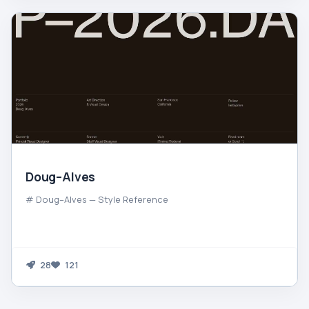
Doug–Alves
# Doug–Alves — Style Reference
28
121