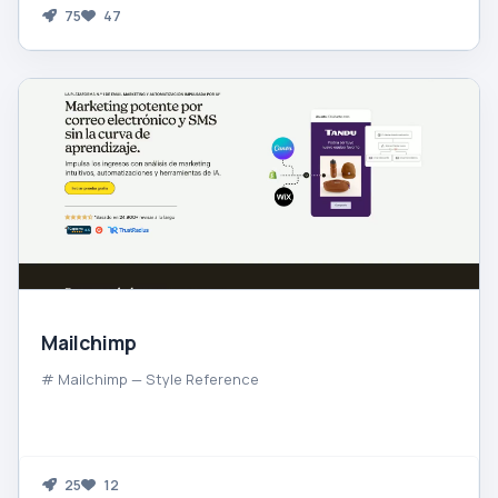
75
47
Mailchimp
# Mailchimp — Style Reference
25
12