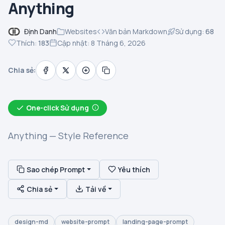
Anything
Định Danh
Websites
Văn bản Markdown
Sử dụng:
68
Thích:
183
Cập nhật: 8 Tháng 6, 2026
Chia sẻ:
One-click Sử dụng
Anything — Style Reference
Sao chép Prompt
Yêu thích
Chia sẻ
Tải về
design-md
website-prompt
landing-page-prompt