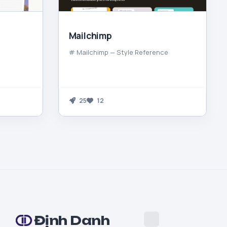
Mailchimp
# Mailchimp — Style Reference
25
12
Định Danh