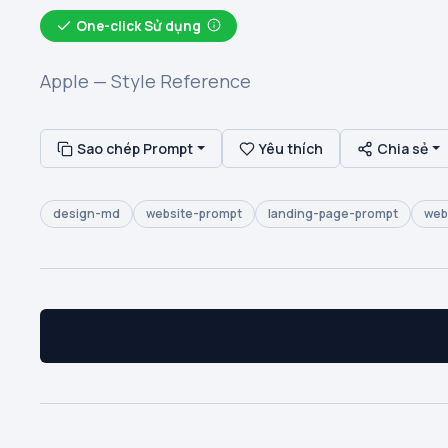
One-click Sử dụng
Apple — Style Reference
Sao chép Prompt
Yêu thích
Chia sẻ
design-md
website-prompt
landing-page-prompt
web