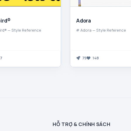
ird®
Adora
ird® — Style Reference
# Adora — Style Reference
7
75
148
HỖ TRỢ & CHÍNH SÁCH