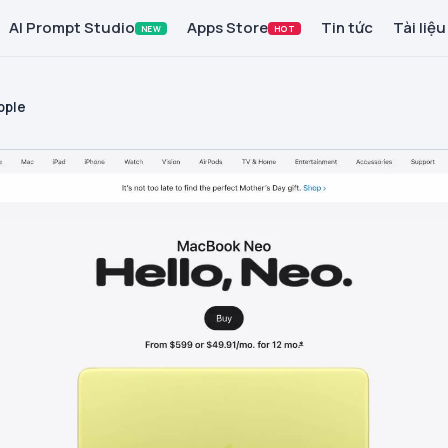
AI Prompt Studio
Apps Store
Tin tức
Tài liệu
NEW
HOT
pple