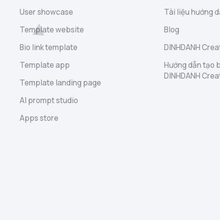
User showcase
Tài liệu hướng d
Template website
Blog
Bio link template
DINHDANH Creat
Template app
Hướng dẫn tạo b
DINHDANH Crea
Template landing page
AI prompt studio
Apps store