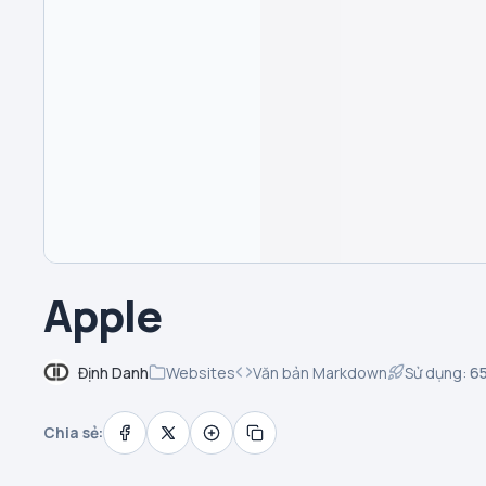
Apple
Định Danh
Websites
Văn bản Markdown
Sử dụng:
6
Chia sẻ: