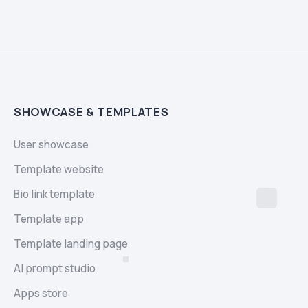
SHOWCASE & TEMPLATES
User showcase
Template website
Bio link template
Template app
Template landing page
AI prompt studio
Apps store