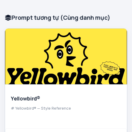
Prompt tương tự (Cùng danh mục)
Yellowbird®
# Yellowbird® — Style Reference