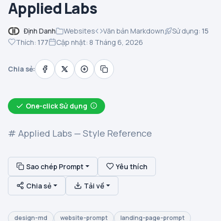
Applied Labs
Định Danh
Websites
Văn bản Markdown
Sử dụng:
15
Thích:
177
Cập nhật: 8 Tháng 6, 2026
Chia sẻ:
One-click Sử dụng
# Applied Labs — Style Reference
Sao chép Prompt
Yêu thích
Chia sẻ
Tải về
design-md
website-prompt
landing-page-prompt