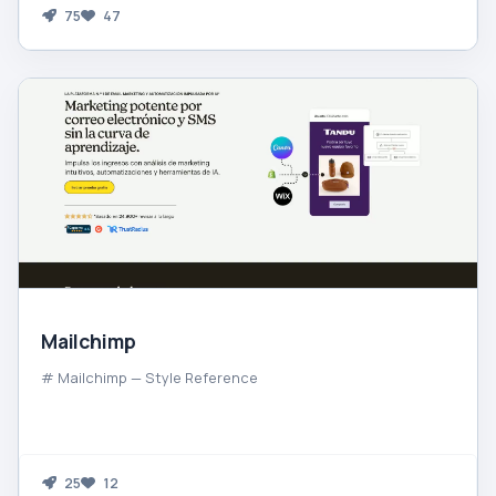
75
47
Mailchimp
# Mailchimp — Style Reference
25
12