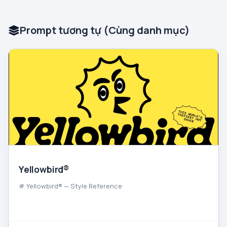
Prompt tương tự (Cùng danh mục)
Yellowbird®
# Yellowbird® — Style Reference