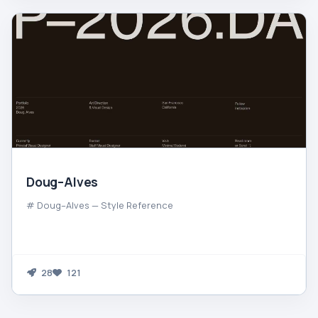
Doug–Alves
# Doug–Alves — Style Reference
28
121