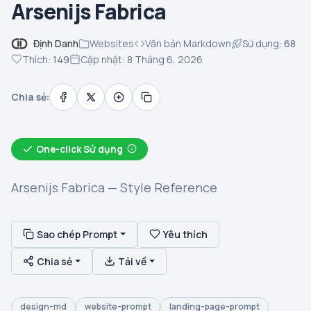
Arsenijs Fabrica
Định Danh
Websites
Văn bản Markdown
Sử dụng:
68
Thích:
149
Cập nhật: 8 Tháng 6, 2026
Chia sẻ:
One-click Sử dụng
Arsenijs Fabrica — Style Reference
Sao chép Prompt
Yêu thích
Chia sẻ
Tải về
design-md
website-prompt
landing-page-prompt