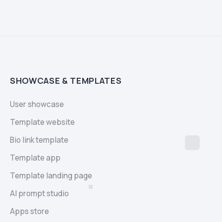
SHOWCASE & TEMPLATES
User showcase
Template website
Bio link template
Template app
Template landing page
AI prompt studio
Apps store