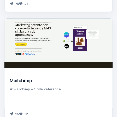
75
47
Mailchimp
# Mailchimp — Style Reference
25
12