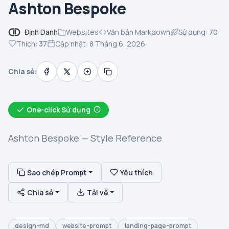
Ashton Bespoke
Định Danh
Websites
Văn bản Markdown
Sử dụng:
70
Thích:
37
Cập nhật: 8 Tháng 6, 2026
Chia sẻ:
One-click Sử dụng
Ashton Bespoke — Style Reference
Sao chép Prompt
Yêu thích
Chia sẻ
Tải về
design-md
website-prompt
landing-page-prompt