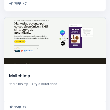
75
47
Mailchimp
# Mailchimp — Style Reference
25
12