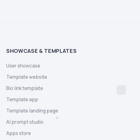
SHOWCASE & TEMPLATES
User showcase
Template website
Bio link template
Template app
Template landing page
AI prompt studio
Apps store