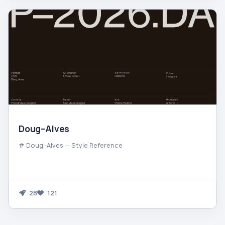
Doug–Alves
# Doug–Alves — Style Reference
28
121