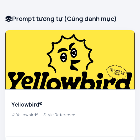
Prompt tương tự (Cùng danh mục)
Yellowbird®
# Yellowbird® — Style Reference