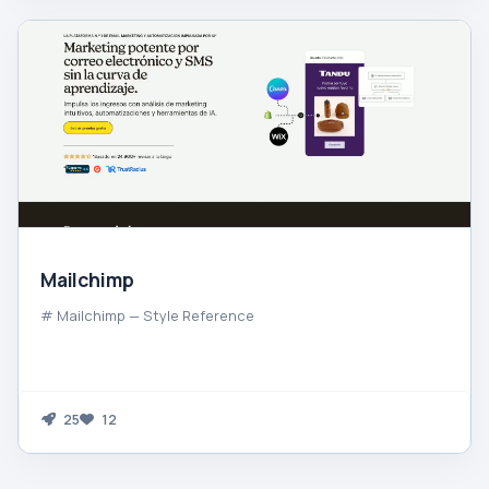
Mailchimp
# Mailchimp — Style Reference
25
12