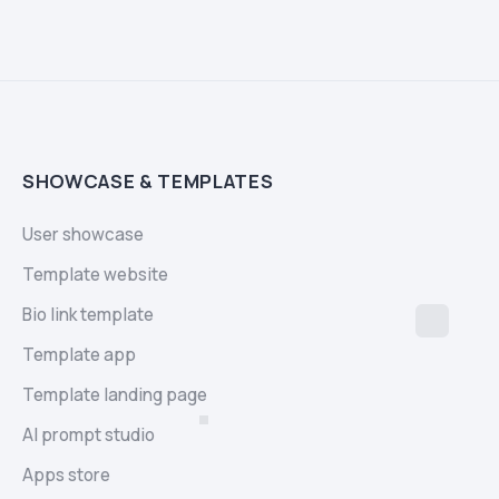
SHOWCASE & TEMPLATES
User showcase
Template website
Bio link template
Template app
Template landing page
AI prompt studio
Apps store