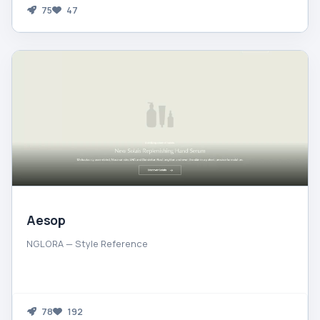
75
47
Aesop
NGLORA — Style Reference
78
192