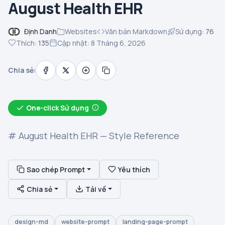
August Health EHR
Định Danh
Websites
Văn bản Markdown
Sử dụng:
76
Thích:
135
Cập nhật: 8 Tháng 6, 2026
Chia sẻ:
One-click Sử dụng
# August Health EHR — Style Reference
Sao chép Prompt
Yêu thích
Chia sẻ
Tải về
design-md
website-prompt
landing-page-prompt