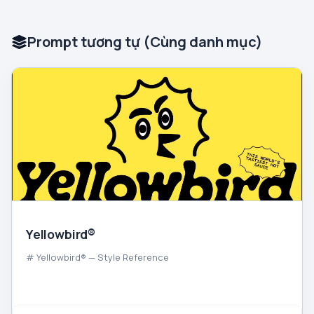
Prompt tương tự (Cùng danh mục)
Yellowbird®
# Yellowbird® — Style Reference