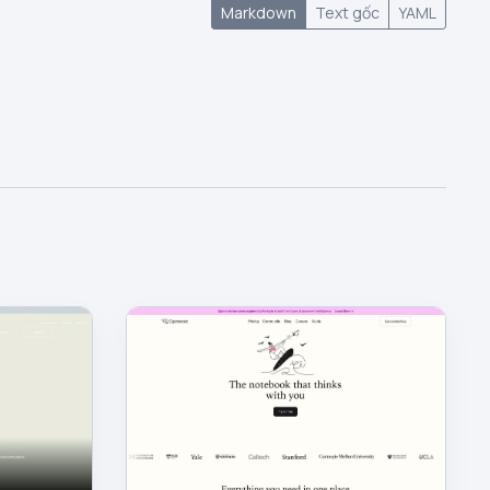
Markdown
Text gốc
YAML