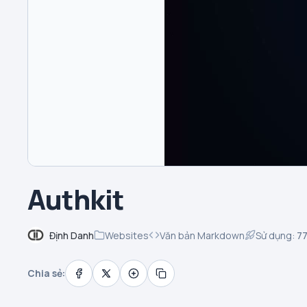
Authkit
Định Danh
Websites
Văn bản Markdown
Sử dụng:
7
Chia sẻ: