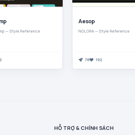
imp
Aesop
mp — Style Reference
NGLORA — Style Reference
2
78
192
HỖ TRỢ & CHÍNH SÁCH