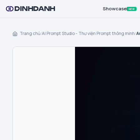
DINHDANH
Showcase
NEW
Trang chủ
/
AI Prompt Studio - Thư viện Prompt thông minh
/
A