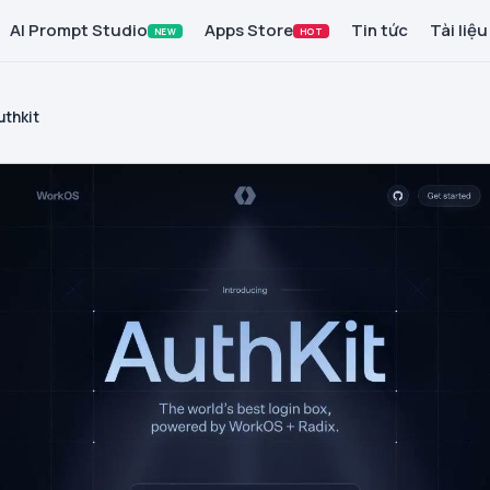
AI Prompt Studio
Apps Store
Tin tức
Tài liệu
NEW
HOT
uthkit