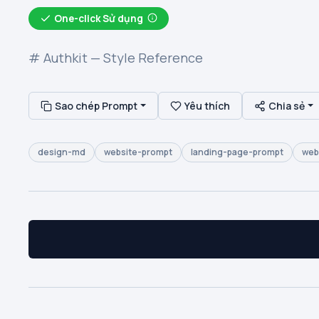
One-click Sử dụng
# Authkit — Style Reference
Sao chép Prompt
Yêu thích
Chia sẻ
design-md
website-prompt
landing-page-prompt
web