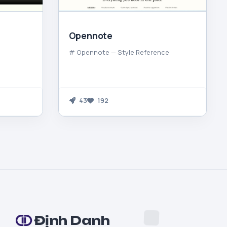
Opennote
# Opennote — Style Reference
43
192
Định Danh