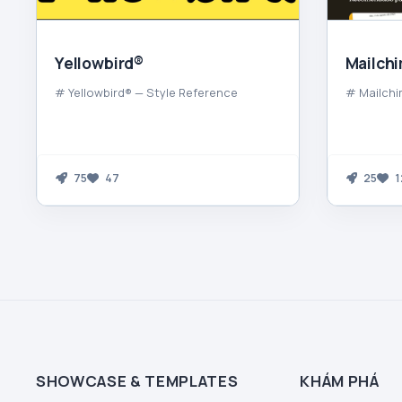
Yellowbird®
Mailch
# Yellowbird® — Style Reference
# Mailchi
75
47
25
1
SHOWCASE & TEMPLATES
KHÁM PHÁ