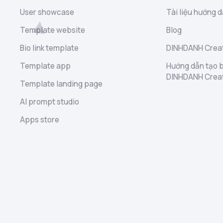
User showcase
Tài liệu hướng d
Template website
Blog
Bio link template
DINHDANH Creat
Template app
Hướng dẫn tạo b
DINHDANH Crea
Template landing page
AI prompt studio
Apps store