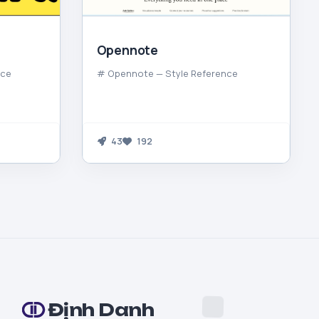
Opennote
nce
# Opennote — Style Reference
43
192
Định Danh