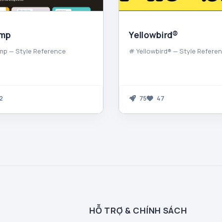
imp
Yellowbird®
mp — Style Reference
# Yellowbird® — Style Refere
2
75
47
HỖ TRỢ & CHÍNH SÁCH