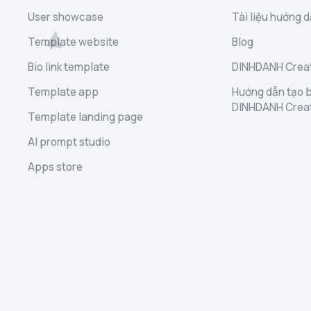
User showcase
Tài liệu hướng d
Template website
Blog
Bio link template
DINHDANH Creat
Template app
Hướng dẫn tạo b
DINHDANH Crea
Template landing page
AI prompt studio
Apps store