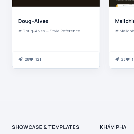
Doug–Alves
Mailch
# Doug–Alves — Style Reference
# Mailchi
28
121
25
1
SHOWCASE & TEMPLATES
KHÁM PHÁ