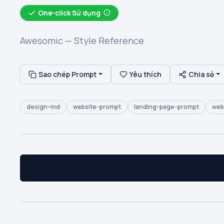
One-click Sử dụng
Awesomic — Style Reference
Sao chép Prompt
Yêu thích
Chia sẻ
design-md
website-prompt
landing-page-prompt
web