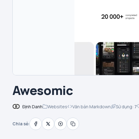
Awesomic
Định Danh
Websites
Văn bản Markdown
Sử dụng:
7
Chia sẻ: