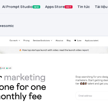
AI Prompt Studio
Apps Store
Tin tức
Tài liệu
NEW
HOT
wesomic