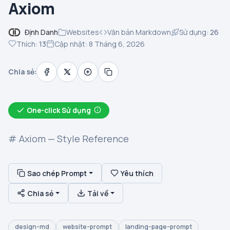
Axiom
Định Danh
Websites
Văn bản Markdown
Sử dụng:
26
Thích:
13
Cập nhật: 8 Tháng 6, 2026
Chia sẻ:
One-click Sử dụng
# Axiom — Style Reference
Sao chép Prompt
Yêu thích
Chia sẻ
Tải về
design-md
website-prompt
landing-page-prompt