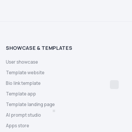
SHOWCASE & TEMPLATES
User showcase
Template website
Bio link template
Template app
Template landing page
AI prompt studio
Apps store