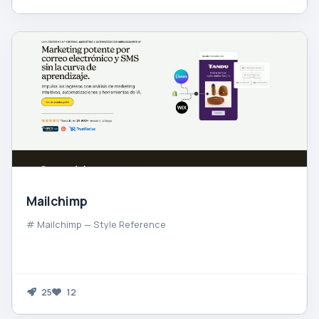
Mailchimp
# Mailchimp — Style Reference
25
12