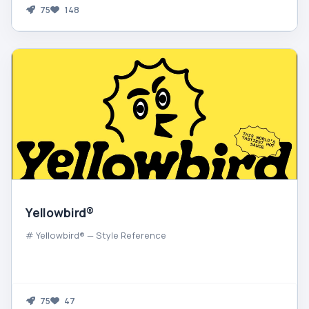
75
148
Yellowbird®
# Yellowbird® — Style Reference
75
47