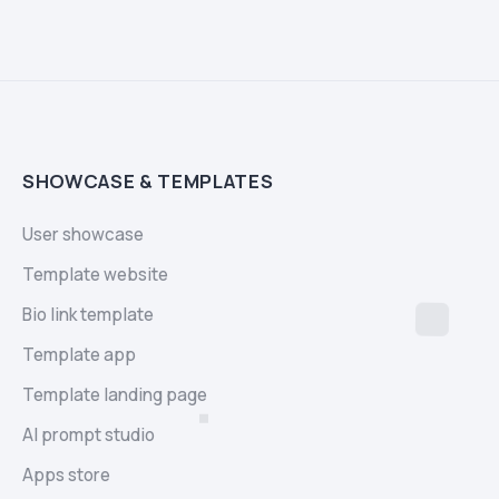
SHOWCASE & TEMPLATES
User showcase
Template website
Bio link template
Template app
Template landing page
AI prompt studio
Apps store