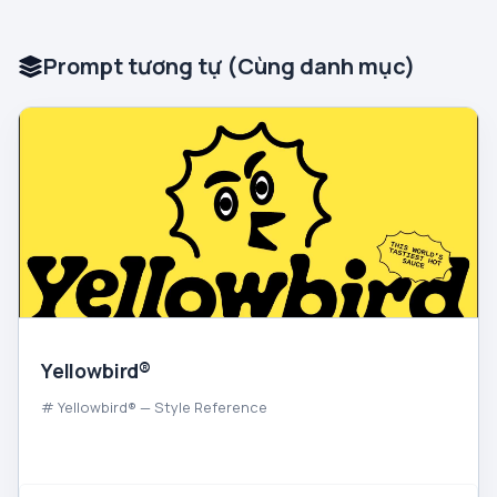
Prompt tương tự (Cùng danh mục)
Yellowbird®
# Yellowbird® — Style Reference