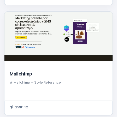
Mailchimp
# Mailchimp — Style Reference
25
12