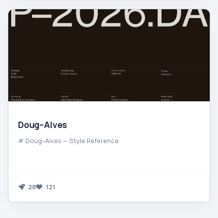
Doug–Alves
# Doug–Alves — Style Reference
28
121