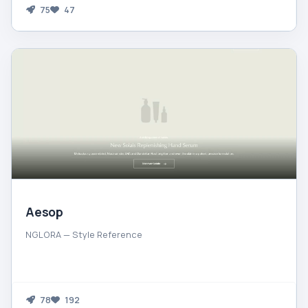
75
47
Aesop
NGLORA — Style Reference
78
192