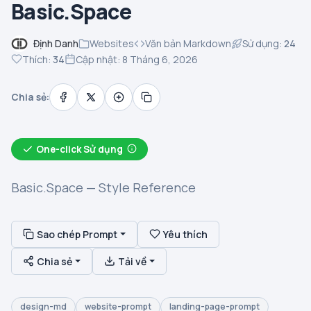
Basic.Space
Định Danh
Websites
Văn bản Markdown
Sử dụng:
24
Thích:
34
Cập nhật: 8 Tháng 6, 2026
Chia sẻ:
One-click Sử dụng
Basic.Space — Style Reference
Sao chép Prompt
Yêu thích
Chia sẻ
Tải về
design-md
website-prompt
landing-page-prompt