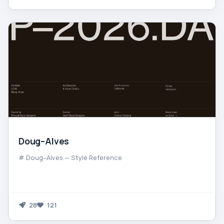
Doug–Alves
# Doug–Alves — Style Reference
28
121