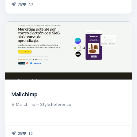
75
47
Mailchimp
# Mailchimp — Style Reference
25
12