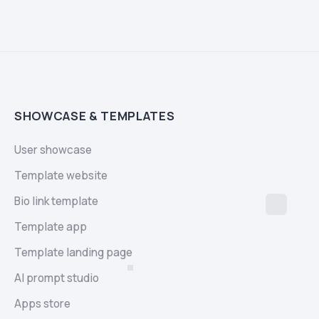
SHOWCASE & TEMPLATES
User showcase
Template website
Bio link template
Template app
Template landing page
AI prompt studio
Apps store