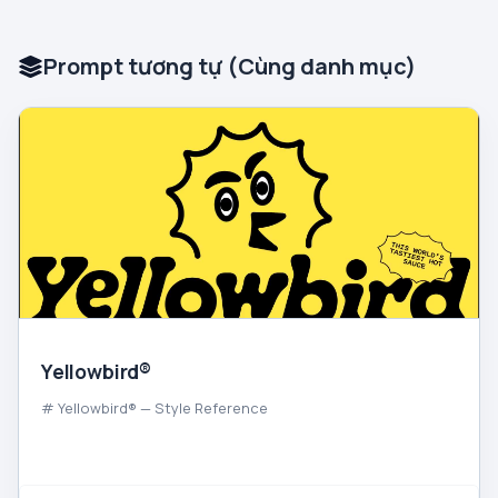
Prompt tương tự (Cùng danh mục)
Yellowbird®
# Yellowbird® — Style Reference