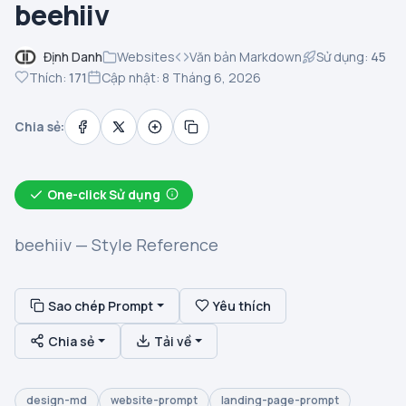
beehiiv
Định Danh
Websites
Văn bản Markdown
Sử dụng:
45
Thích:
171
Cập nhật: 8 Tháng 6, 2026
Chia sẻ:
One-click Sử dụng
beehiiv — Style Reference
Sao chép Prompt
Yêu thích
Chia sẻ
Tải về
design-md
website-prompt
landing-page-prompt