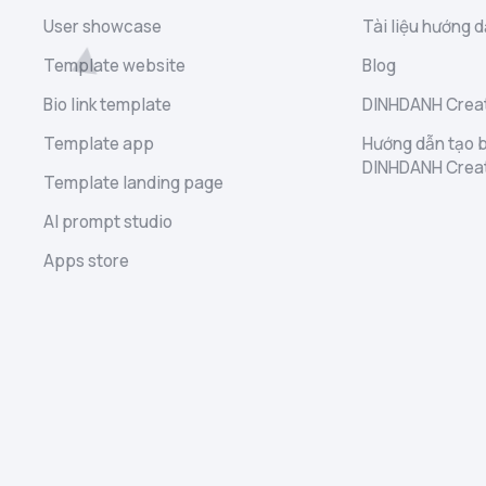
User showcase
Tài liệu hướng d
Template website
Blog
Bio link template
DINHDANH Creat
Template app
Hướng dẫn tạo b
DINHDANH Crea
Template landing page
AI prompt studio
Apps store