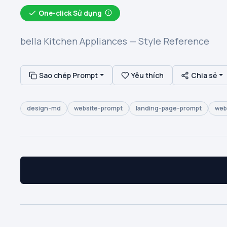
One-click Sử dụng
bella Kitchen Appliances — Style Reference
Sao chép Prompt
Yêu thích
Chia sẻ
design-md
website-prompt
landing-page-prompt
web