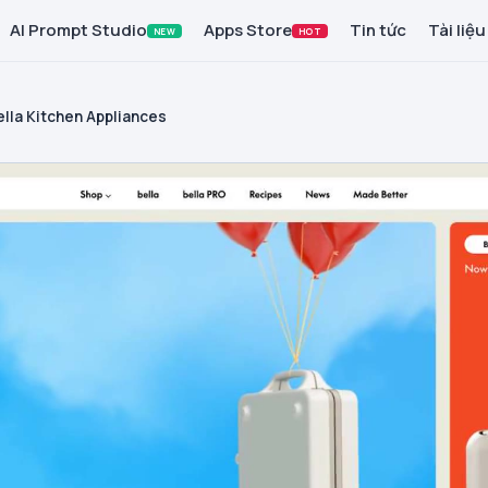
AI Prompt Studio
Apps Store
Tin tức
Tài liệu
NEW
HOT
ella Kitchen Appliances