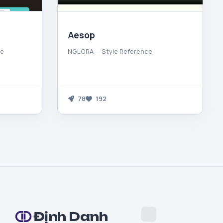
Aesop
ce
NGLORA — Style Reference
78
192
Định Danh