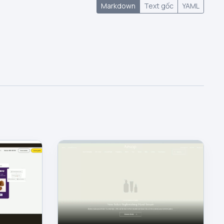
Markdown
Text gốc
YAML