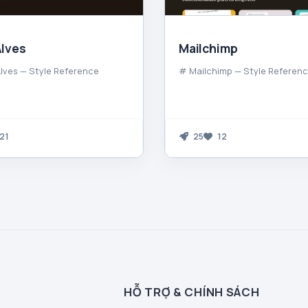
lves
Mailchimp
ves — Style Reference
# Mailchimp — Style Referen
21
25
12
HỖ TRỢ & CHÍNH SÁCH