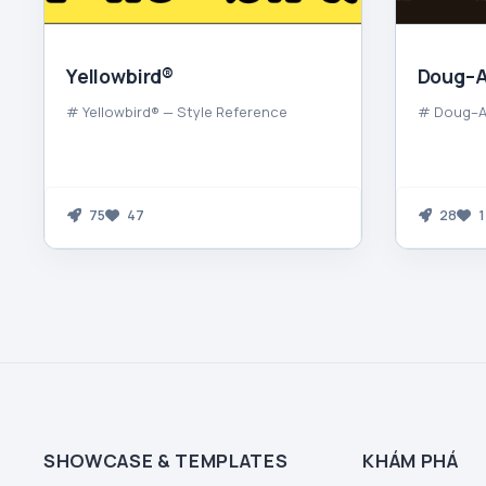
Yellowbird®
Doug–A
# Yellowbird® — Style Reference
# Doug–Al
75
47
28
1
SHOWCASE & TEMPLATES
KHÁM PHÁ