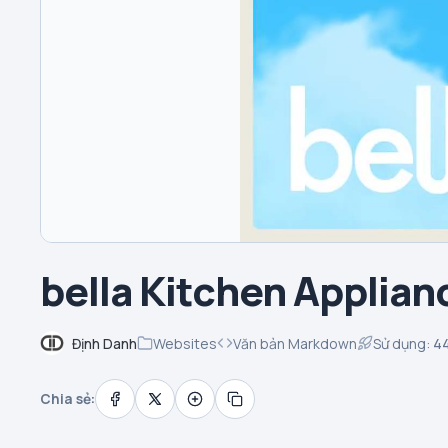
bella Kitchen Applian
Định Danh
Websites
Văn bản Markdown
Sử dụng:
4
Chia sẻ: