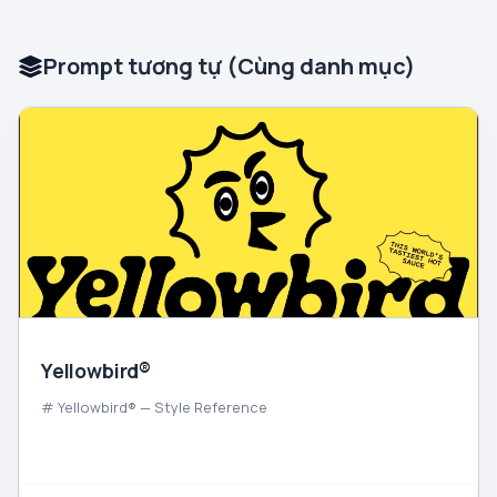
Prompt tương tự (Cùng danh mục)
Yellowbird®
# Yellowbird® — Style Reference