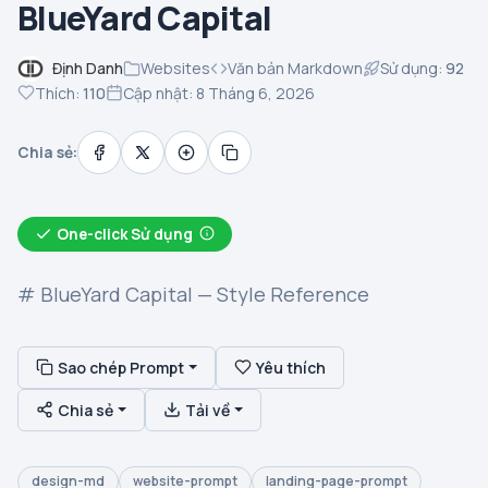
BlueYard Capital
Định Danh
Websites
Văn bản Markdown
Sử dụng:
92
Thích:
110
Cập nhật: 8 Tháng 6, 2026
Chia sẻ:
One-click Sử dụng
# BlueYard Capital — Style Reference
Sao chép Prompt
Yêu thích
Chia sẻ
Tải về
design-md
website-prompt
landing-page-prompt