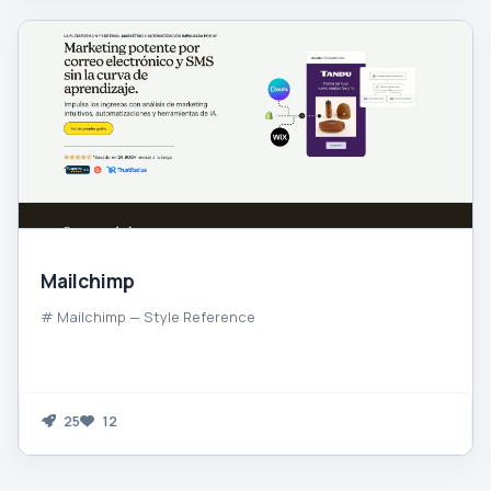
Mailchimp
# Mailchimp — Style Reference
25
12