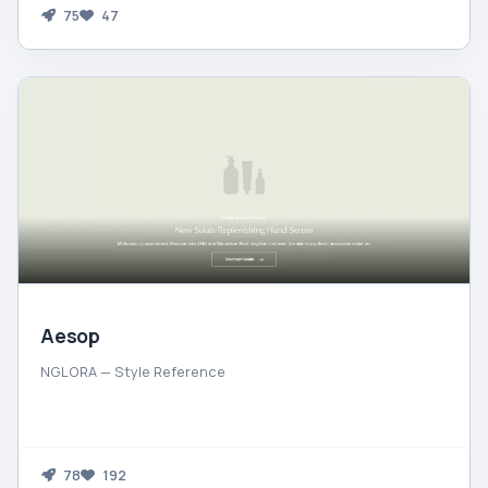
75
47
Aesop
NGLORA — Style Reference
78
192