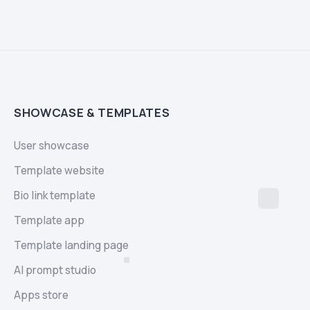
SHOWCASE & TEMPLATES
User showcase
Template website
Bio link template
Template app
Template landing page
AI prompt studio
Apps store