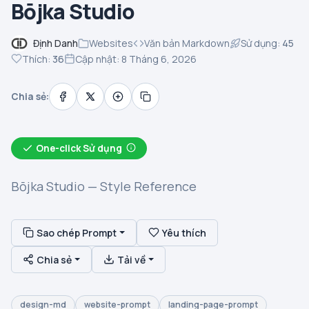
Bōjka Studio
Định Danh
Websites
Văn bản Markdown
Sử dụng:
45
Thích:
36
Cập nhật: 8 Tháng 6, 2026
Chia sẻ:
One-click Sử dụng
Bōjka Studio — Style Reference
Sao chép Prompt
Yêu thích
Chia sẻ
Tải về
design-md
website-prompt
landing-page-prompt