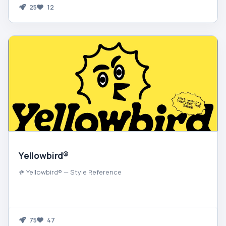
25
12
Yellowbird®
# Yellowbird® — Style Reference
75
47