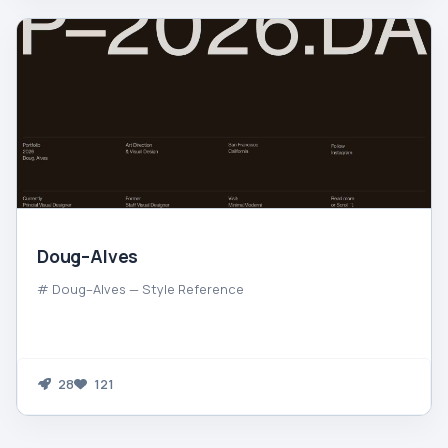
Doug–Alves
# Doug–Alves — Style Reference
28
121