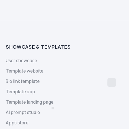
SHOWCASE & TEMPLATES
User showcase
Template website
Bio link template
Template app
Template landing page
AI prompt studio
Apps store