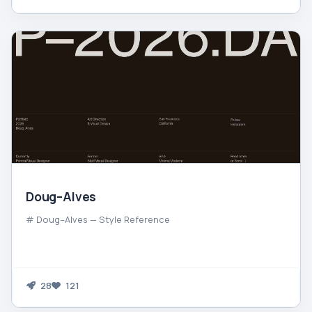
Doug–Alves
# Doug–Alves — Style Reference
28
121