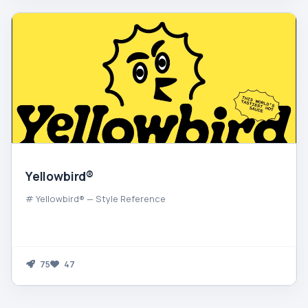
Yellowbird®
# Yellowbird® — Style Reference
75
47