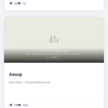
25
12
Aesop
NGLORA — Style Reference
78
192