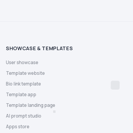
SHOWCASE & TEMPLATES
User showcase
Template website
Bio link template
Template app
Template landing page
AI prompt studio
Apps store