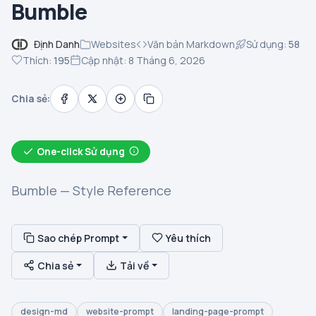
Bumble
Định Danh
Websites
Văn bản Markdown
Sử dụng:
58
Thích:
195
Cập nhật: 8 Tháng 6, 2026
Chia sẻ:
One-click Sử dụng
Bumble — Style Reference
Sao chép Prompt
Yêu thích
Chia sẻ
Tải về
design-md
website-prompt
landing-page-prompt