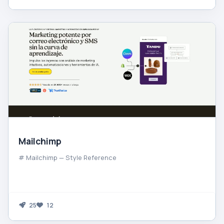
Mailchimp
# Mailchimp — Style Reference
25
12