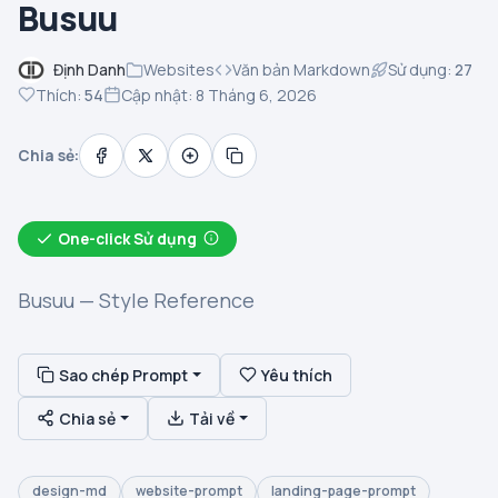
Busuu
Định Danh
Websites
Văn bản Markdown
Sử dụng:
27
Thích:
54
Cập nhật: 8 Tháng 6, 2026
Chia sẻ:
One-click Sử dụng
Busuu — Style Reference
Sao chép Prompt
Yêu thích
Chia sẻ
Tải về
design-md
website-prompt
landing-page-prompt