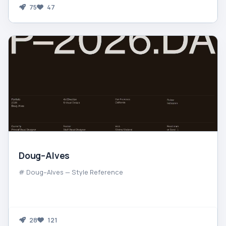
75
47
Doug–Alves
# Doug–Alves — Style Reference
28
121