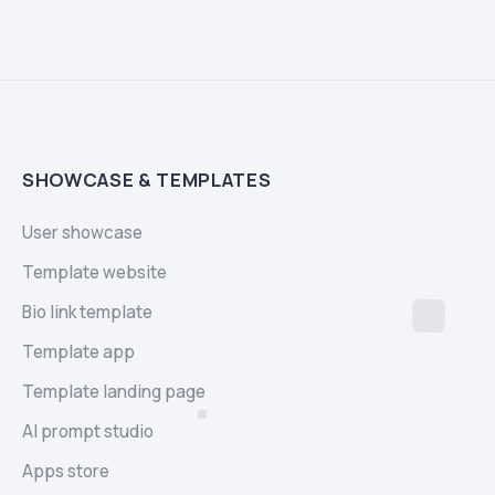
SHOWCASE & TEMPLATES
User showcase
Template website
Bio link template
Template app
Template landing page
AI prompt studio
Apps store