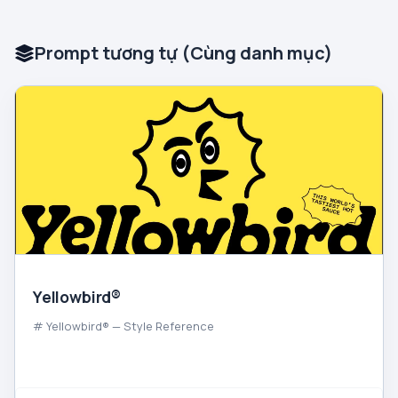
Prompt tương tự (Cùng danh mục)
Yellowbird®
# Yellowbird® — Style Reference