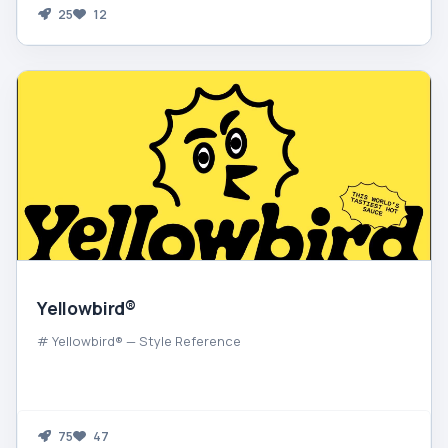
25
12
Yellowbird®
# Yellowbird® — Style Reference
75
47