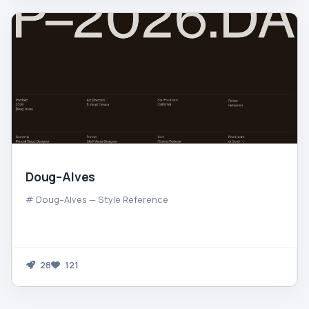
Doug–Alves
# Doug–Alves — Style Reference
28
121