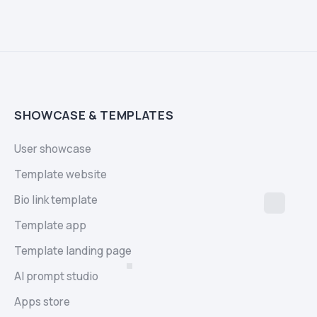
SHOWCASE & TEMPLATES
User showcase
Template website
Bio link template
Template app
Template landing page
AI prompt studio
Apps store