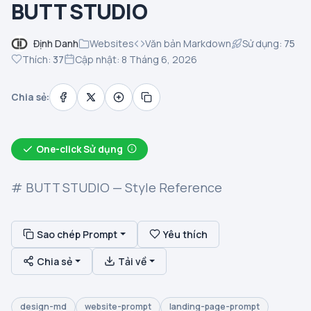
BUTT STUDIO
Định Danh
Websites
Văn bản Markdown
Sử dụng:
75
Thích:
37
Cập nhật: 8 Tháng 6, 2026
Chia sẻ:
One-click Sử dụng
# BUTT STUDIO — Style Reference
Sao chép Prompt
Yêu thích
Chia sẻ
Tải về
design-md
website-prompt
landing-page-prompt