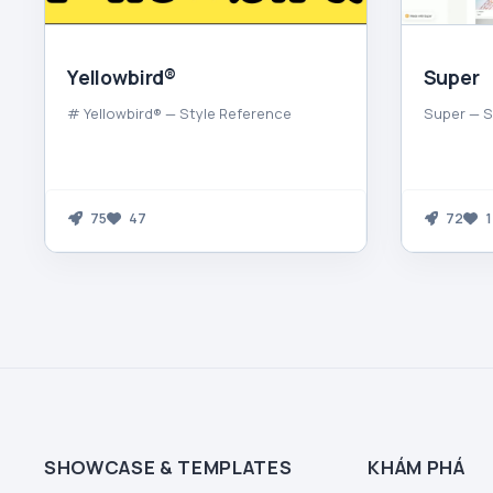
Yellowbird®
Super
# Yellowbird® — Style Reference
Super — S
75
47
72
1
SHOWCASE & TEMPLATES
KHÁM PHÁ