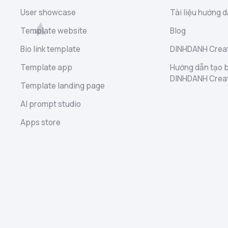
User showcase
Tài liệu hướng d
Template website
Blog
Bio link template
DINHDANH Creat
Template app
Hướng dẫn tạo b
DINHDANH Crea
Template landing page
AI prompt studio
Apps store