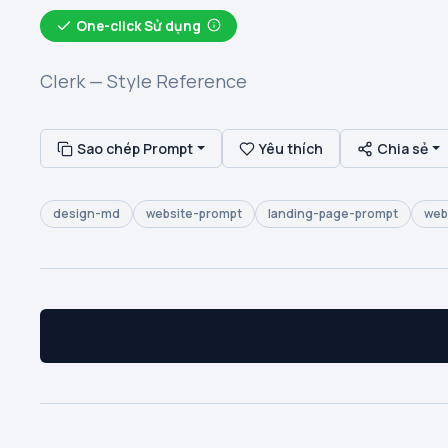
One-click Sử dụng
Clerk — Style Reference
Sao chép Prompt
Yêu thích
Chia sẻ
design-md
website-prompt
landing-page-prompt
web