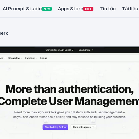
AI Prompt Studio
Apps Store
Tin tức
Tài liệu
NEW
HOT
lerk