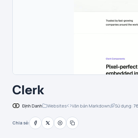
Clerk
Định Danh
Websites
Văn bản Markdown
Sử dụng:
7
Chia sẻ: