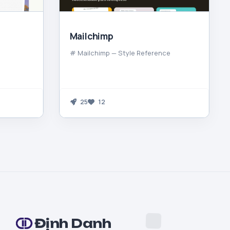
Mailchimp
# Mailchimp — Style Reference
25
12
Định Danh