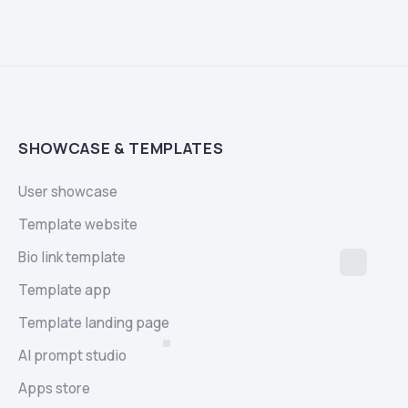
SHOWCASE & TEMPLATES
User showcase
Template website
Bio link template
Template app
Template landing page
AI prompt studio
Apps store