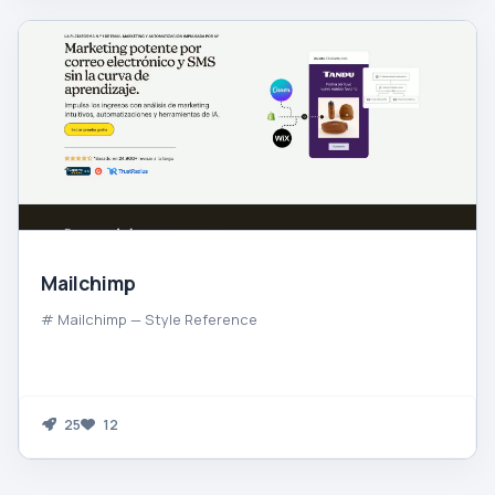
Mailchimp
# Mailchimp — Style Reference
25
12