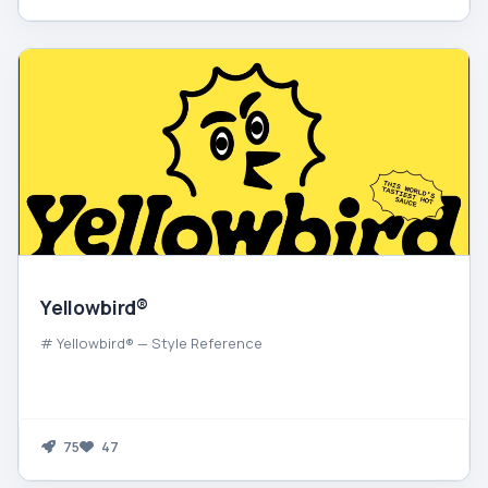
Yellowbird®
# Yellowbird® — Style Reference
75
47