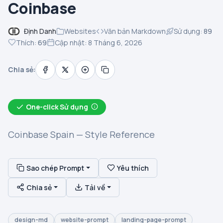
Coinbase
Định Danh
Websites
Văn bản Markdown
Sử dụng:
89
Thích:
69
Cập nhật: 8 Tháng 6, 2026
Chia sẻ:
One-click Sử dụng
Coinbase Spain — Style Reference
Sao chép Prompt
Yêu thích
Chia sẻ
Tải về
design-md
website-prompt
landing-page-prompt