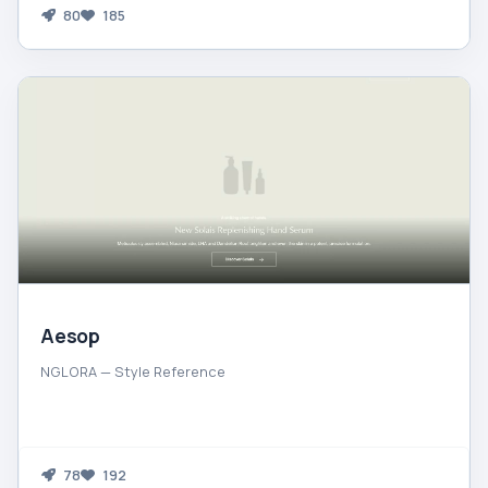
80
185
Aesop
NGLORA — Style Reference
78
192