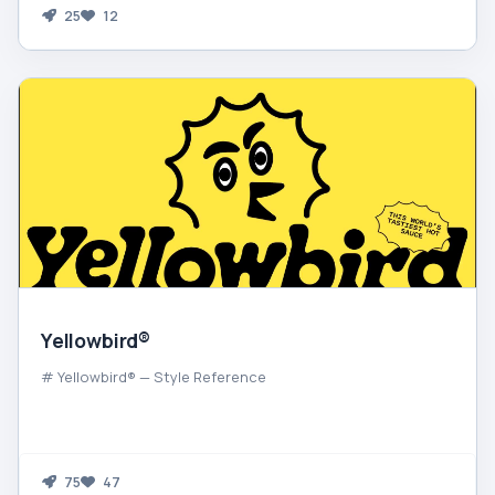
25
12
Yellowbird®
# Yellowbird® — Style Reference
75
47