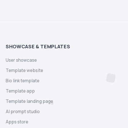
SHOWCASE & TEMPLATES
User showcase
Template website
Bio link template
Template app
Template landing page
AI prompt studio
Apps store