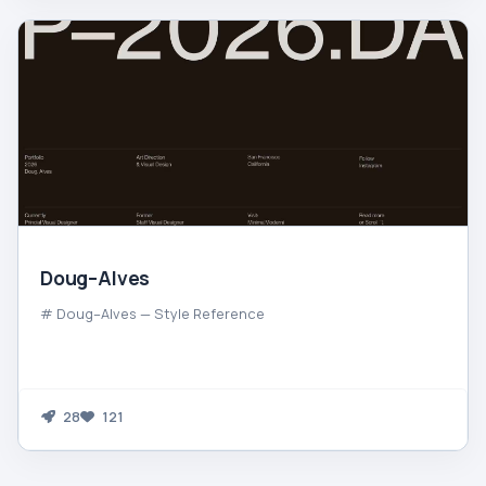
Doug–Alves
# Doug–Alves — Style Reference
28
121