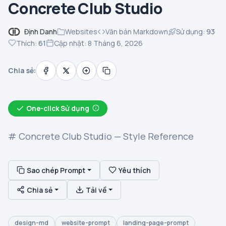
Concrete Club Studio
Định Danh
Websites
Văn bản Markdown
Sử dụng:
93
Thích:
61
Cập nhật: 8 Tháng 6, 2026
Chia sẻ:
One-click Sử dụng
# Concrete Club Studio — Style Reference
Sao chép Prompt
Yêu thích
Chia sẻ
Tải về
design-md
website-prompt
landing-page-prompt