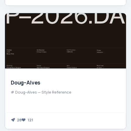
Doug–Alves
# Doug–Alves — Style Reference
28
121