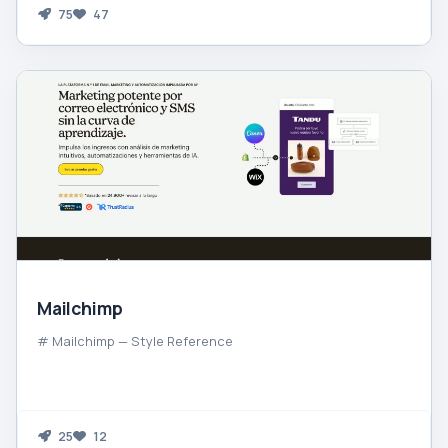
75
47
Mailchimp
# Mailchimp — Style Reference
25
12