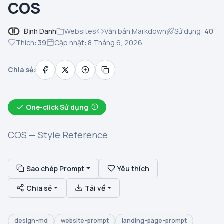
COS
Định Danh
Websites
Văn bản Markdown
Sử dụng:
40
Thích:
39
Cập nhật: 8 Tháng 6, 2026
Chia sẻ:
One-click Sử dụng
COS — Style Reference
Sao chép Prompt
Yêu thích
Chia sẻ
Tải về
design-md
website-prompt
landing-page-prompt