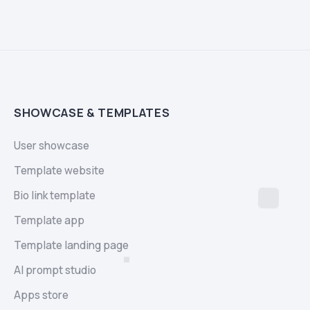
SHOWCASE & TEMPLATES
User showcase
Template website
Bio link template
Template app
Template landing page
AI prompt studio
Apps store