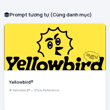
Prompt tương tự (Cùng danh mục)
Yellowbird®
# Yellowbird® — Style Reference