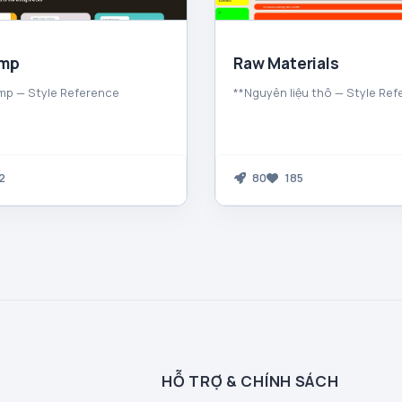
imp
Raw Materials
mp — Style Reference
**Nguyên liệu thô — Style Re
2
80
185
HỖ TRỢ & CHÍNH SÁCH