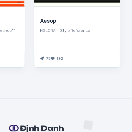
Aesop
ference**
NGLORA — Style Reference
78
192
Định Danh