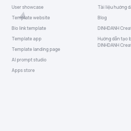
User showcase
Tài liệu hướng d
Template website
Blog
Bio link template
DINHDANH Creat
Template app
Hướng dẫn tạo b
DINHDANH Crea
Template landing page
AI prompt studio
Apps store