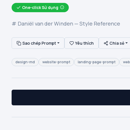
One-click Sử dụng
# Daniël van der Winden — Style Reference
Sao chép Prompt
Yêu thích
Chia sẻ
design-md
website-prompt
landing-page-prompt
web