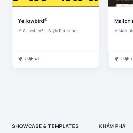
Yellowbird®
Mailch
# Yellowbird® — Style Reference
# Mailchi
75
47
25
1
SHOWCASE & TEMPLATES
KHÁM PHÁ