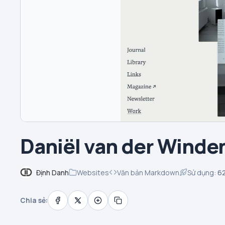
Daniël van der Winde
Định Danh
Websites
Văn bản Markdown
Sử dụng:
6
Chia sẻ: