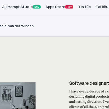
AI Prompt Studio
Apps Store
Tin tức
Tài liệu
NEW
HOT
aniël van der Winden