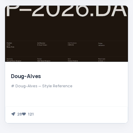
Doug–Alves
# Doug–Alves — Style Reference
28
121