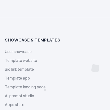
SHOWCASE & TEMPLATES
User showcase
Template website
Bio link template
Template app
Template landing page
AI prompt studio
Apps store