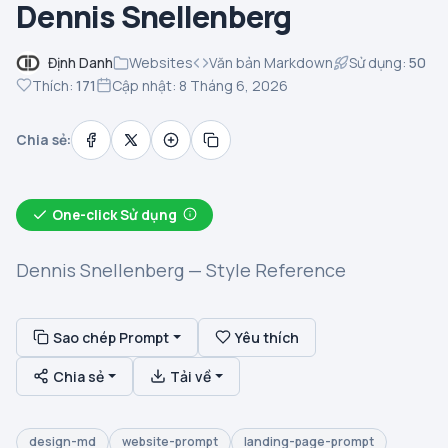
Dennis Snellenberg
Định Danh
Websites
Văn bản Markdown
Sử dụng:
50
Thích:
171
Cập nhật: 8 Tháng 6, 2026
Chia sẻ:
One-click Sử dụng
Dennis Snellenberg — Style Reference
Sao chép Prompt
Yêu thích
Chia sẻ
Tải về
design-md
website-prompt
landing-page-prompt