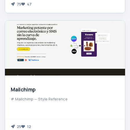
75
47
Mailchimp
# Mailchimp — Style Reference
25
12