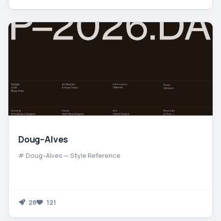
Doug–Alves
# Doug–Alves — Style Reference
28
121