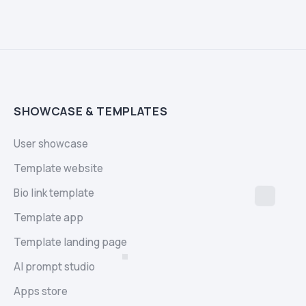
SHOWCASE & TEMPLATES
User showcase
Template website
Bio link template
Template app
Template landing page
AI prompt studio
Apps store