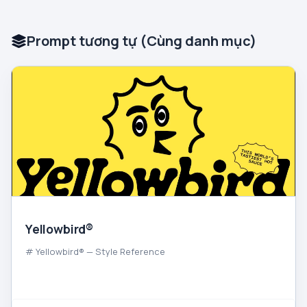
Prompt tương tự (Cùng danh mục)
Yellowbird®
# Yellowbird® — Style Reference