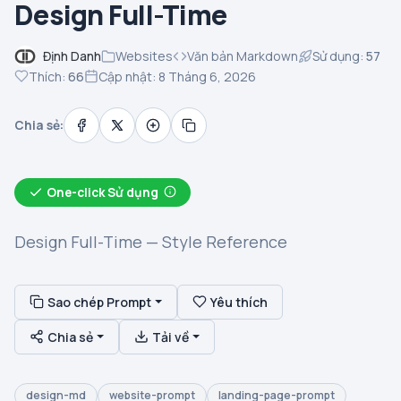
Design Full-Time
Định Danh
Websites
Văn bản Markdown
Sử dụng:
57
Thích:
66
Cập nhật: 8 Tháng 6, 2026
Chia sẻ:
One-click Sử dụng
Design Full-Time — Style Reference
Sao chép Prompt
Yêu thích
Chia sẻ
Tải về
design-md
website-prompt
landing-page-prompt