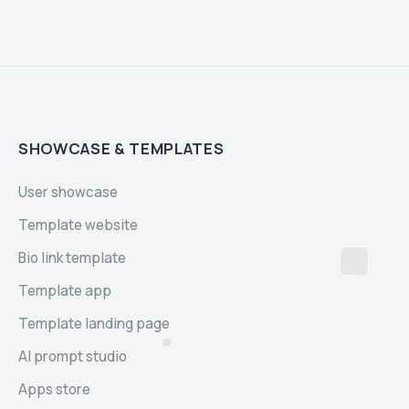
SHOWCASE & TEMPLATES
User showcase
Template website
Bio link template
Template app
Template landing page
AI prompt studio
Apps store