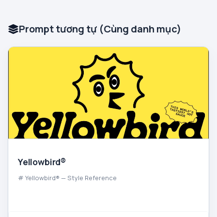
Prompt tương tự (Cùng danh mục)
Yellowbird®
# Yellowbird® — Style Reference