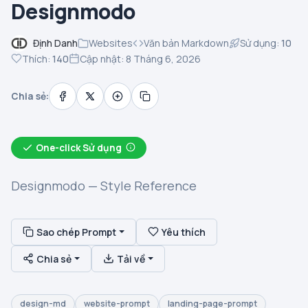
Designmodo
Định Danh
Websites
Văn bản Markdown
Sử dụng:
10
Thích:
140
Cập nhật: 8 Tháng 6, 2026
Chia sẻ:
One-click Sử dụng
Designmodo — Style Reference
Sao chép Prompt
Yêu thích
Chia sẻ
Tải về
design-md
website-prompt
landing-page-prompt