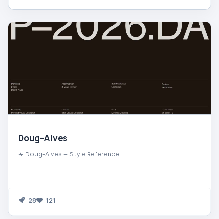
Doug–Alves
# Doug–Alves — Style Reference
28
121