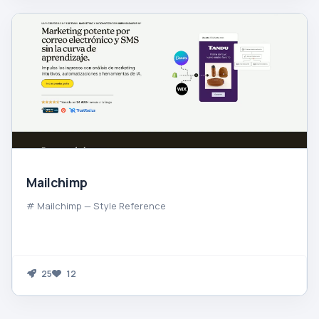
Mailchimp
# Mailchimp — Style Reference
25
12