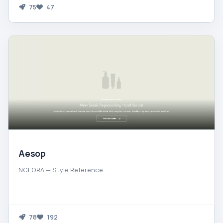
75
47
Aesop
NGLORA — Style Reference
78
192