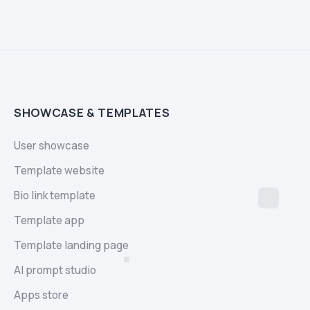
SHOWCASE & TEMPLATES
User showcase
Template website
Bio link template
Template app
Template landing page
AI prompt studio
Apps store