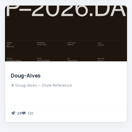
Doug–Alves
# Doug–Alves — Style Reference
28
121