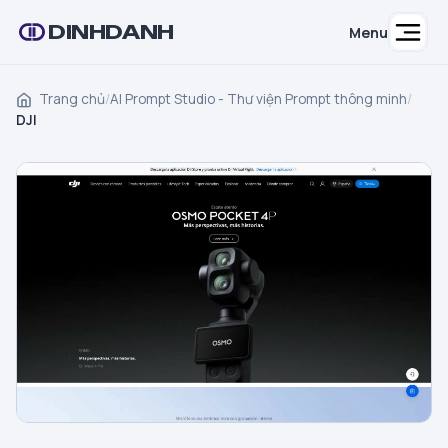
DINHDANH
Menu
Trang chủ
/
AI Prompt Studio - Thư viện Prompt thông minh
/
DJI