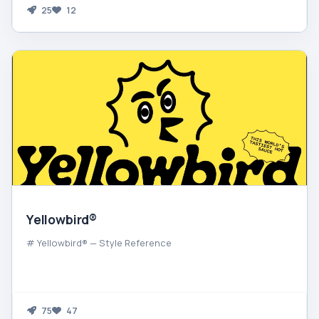
25
12
Yellowbird®
# Yellowbird® — Style Reference
75
47