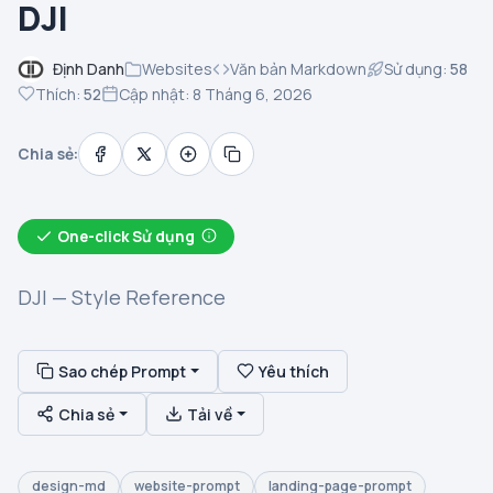
DJI
Định Danh
Websites
Văn bản Markdown
Sử dụng:
58
Thích:
52
Cập nhật: 8 Tháng 6, 2026
Chia sẻ:
One-click Sử dụng
DJI — Style Reference
Sao chép Prompt
Yêu thích
Chia sẻ
Tải về
design-md
website-prompt
landing-page-prompt