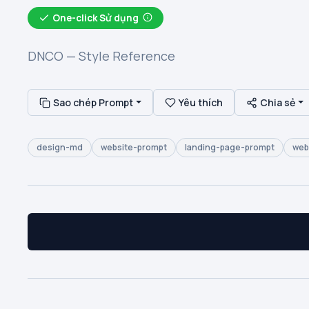
One-click Sử dụng
DNCO — Style Reference
Sao chép Prompt
Yêu thích
Chia sẻ
design-md
website-prompt
landing-page-prompt
web