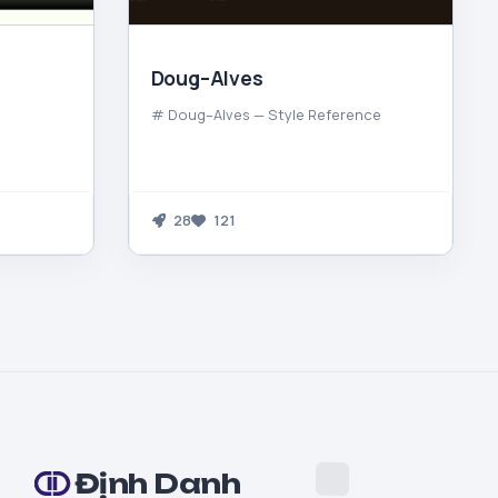
Doug–Alves
# Doug–Alves — Style Reference
28
121
Định Danh