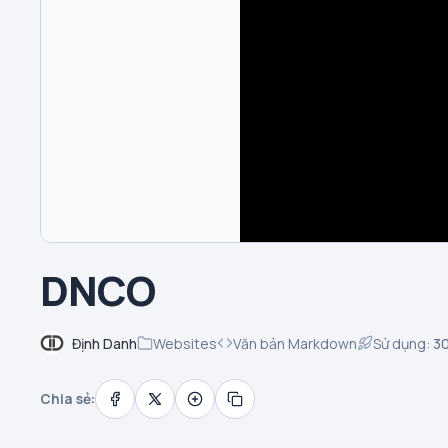
DNCO
Định Danh
Websites
Văn bản Markdown
Sử dụng:
3
Chia sẻ: