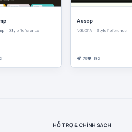
imp
Aesop
mp — Style Reference
NGLORA — Style Reference
2
78
192
HỖ TRỢ & CHÍNH SÁCH