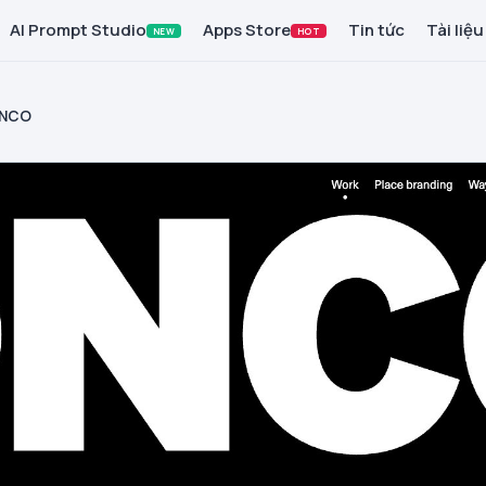
AI Prompt Studio
Apps Store
Tin tức
Tài liệu
NEW
HOT
NCO