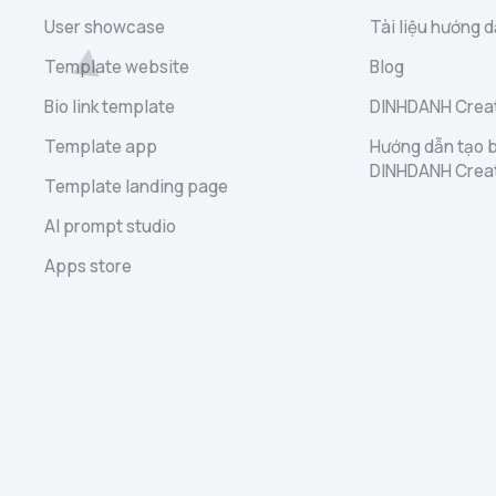
User showcase
Tài liệu hướng d
Template website
Blog
Bio link template
DINHDANH Creat
Template app
Hướng dẫn tạo b
DINHDANH Crea
Template landing page
AI prompt studio
Apps store