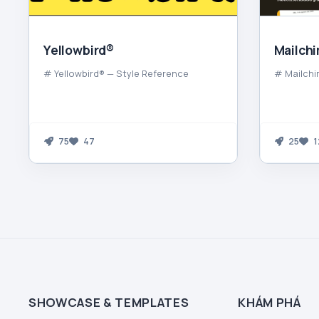
Yellowbird®
Mailch
# Yellowbird® — Style Reference
# Mailchi
75
47
25
1
SHOWCASE & TEMPLATES
KHÁM PHÁ