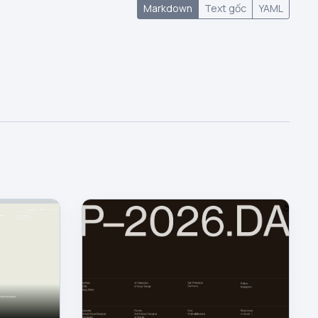
Markdown
Text gốc
YAML