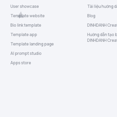
User showcase
Tài liệu hướng d
Template website
Blog
Bio link template
DINHDANH Creat
Template app
Hướng dẫn tạo b
DINHDANH Crea
Template landing page
AI prompt studio
Apps store