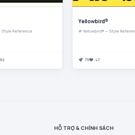
Yellowbird®
 Style Reference
# Yellowbird® — Style Refere
92
75
47
HỖ TRỢ & CHÍNH SÁCH