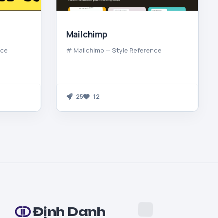
Mailchimp
nce
# Mailchimp — Style Reference
25
12
Định Danh