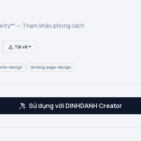
urity** — Tham khảo phong cách
Tải về
site-design
landing-page-design
Sử dụng với DINHDANH Creator