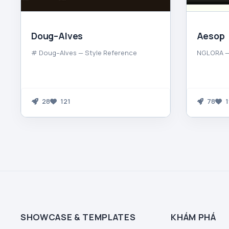
Doug–Alves
Aesop
# Doug–Alves — Style Reference
NGLORA —
28
121
78
1
SHOWCASE & TEMPLATES
KHÁM PHÁ