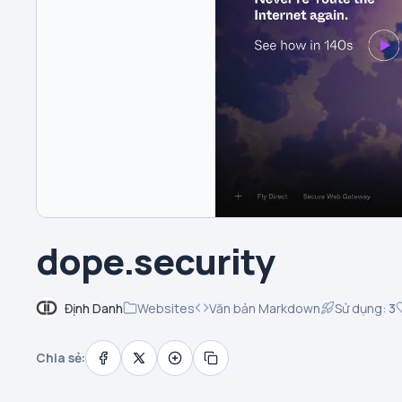
dope.security
Định Danh
Websites
Văn bản Markdown
Sử dụng:
3
Chia sẻ: