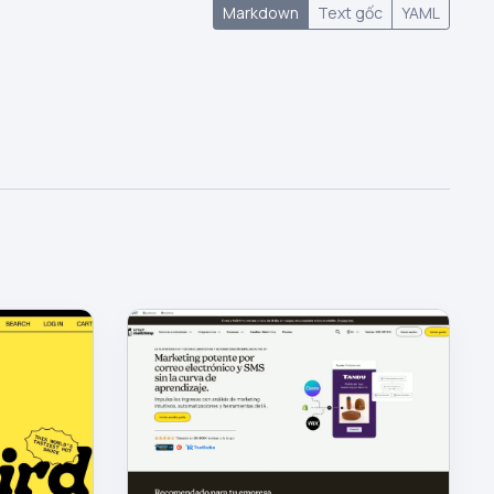
Markdown
Text gốc
YAML