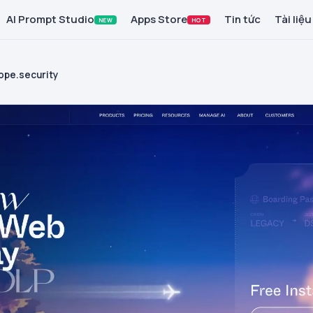
AI Prompt Studio
Apps Store
Tin tức
Tài liệu
NEW
HOT
ope.security