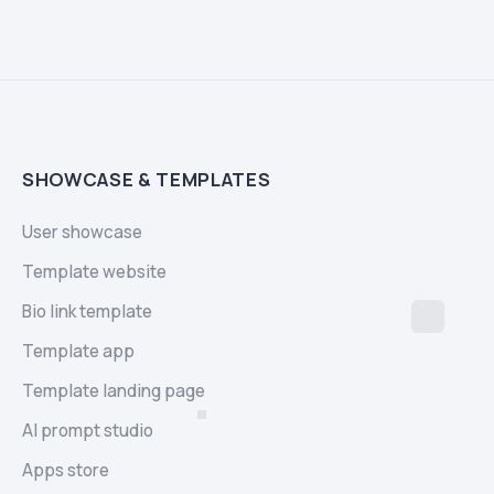
SHOWCASE & TEMPLATES
User showcase
Template website
Bio link template
Template app
Template landing page
AI prompt studio
Apps store