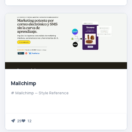
Mailchimp
# Mailchimp — Style Reference
25
12