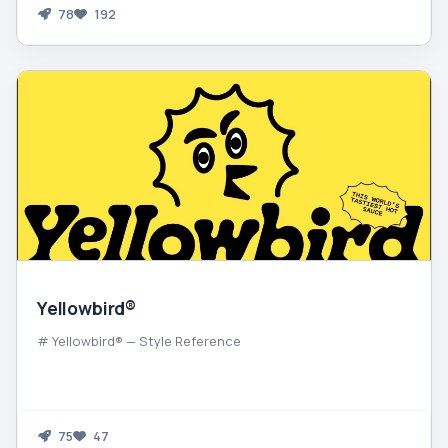
78
192
Yellowbird®
# Yellowbird® — Style Reference
75
47