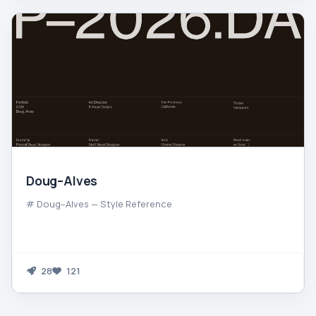
Doug–Alves
# Doug–Alves — Style Reference
28
121