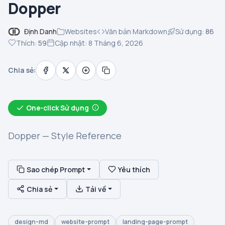
Dopper
Định Danh
Websites
Văn bản Markdown
Sử dụng:
86
Thích:
59
Cập nhật: 8 Tháng 6, 2026
Chia sẻ:
One-click Sử dụng
Dopper — Style Reference
Sao chép Prompt
Yêu thích
Chia sẻ
Tải về
design-md
website-prompt
landing-page-prompt