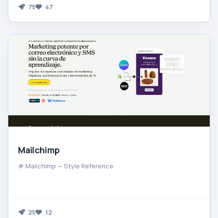
75
47
Mailchimp
# Mailchimp — Style Reference
25
12