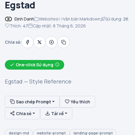
Egstad
Định Danh
Websites
Văn bản Markdown
Sử dụng:
26
Thích:
47
Cập nhật: 8 Tháng 6, 2026
Chia sẻ:
One-click Sử dụng
Egstad — Style Reference
Sao chép Prompt
Yêu thích
Chia sẻ
Tải về
design-md
website-prompt
landing-page-prompt