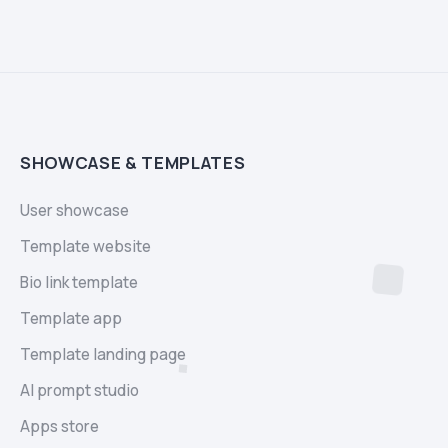
SHOWCASE & TEMPLATES
User showcase
Template website
Bio link template
Template app
Template landing page
AI prompt studio
Apps store