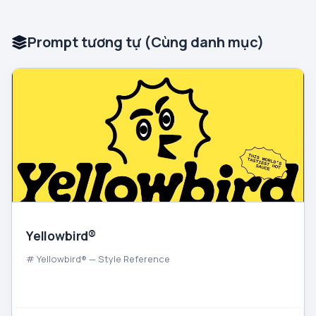
Prompt tương tự (Cùng danh mục)
Yellowbird®
# Yellowbird® — Style Reference