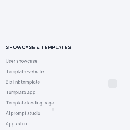
SHOWCASE & TEMPLATES
User showcase
Template website
Bio link template
Template app
Template landing page
AI prompt studio
Apps store