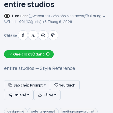
entire studios
Định Danh
Websites
Văn bản Markdown
Sử dụng:
4
Thích:
90
Cập nhật: 8 Tháng 6, 2026
Chia sẻ:
One-click Sử dụng
entire studios — Style Reference
Sao chép Prompt
Yêu thích
Chia sẻ
Tải về
design-md
website-prompt
landing-page-prompt