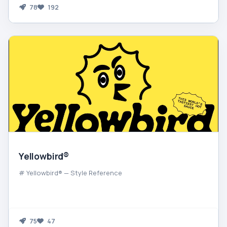
78
192
Yellowbird®
# Yellowbird® — Style Reference
75
47