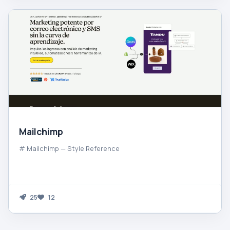
Mailchimp
# Mailchimp — Style Reference
25
12