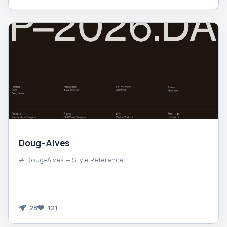
Doug–Alves
# Doug–Alves — Style Reference
28
121