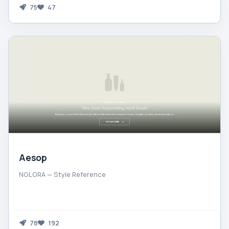
75
47
Aesop
NGLORA — Style Reference
78
192