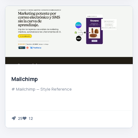
Mailchimp
# Mailchimp — Style Reference
25
12