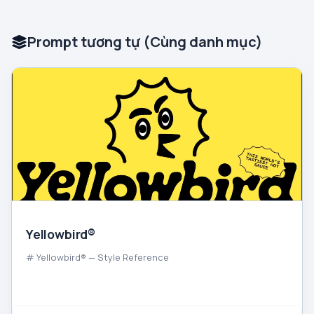
Prompt tương tự (Cùng danh mục)
Yellowbird®
# Yellowbird® — Style Reference