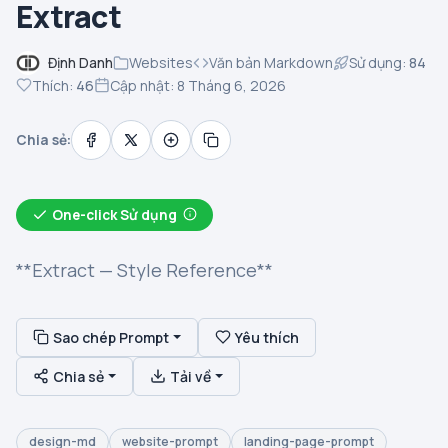
Extract
Định Danh
Websites
Văn bản Markdown
Sử dụng:
84
Thích:
46
Cập nhật: 8 Tháng 6, 2026
Chia sẻ:
One-click Sử dụng
**Extract — Style Reference**
Sao chép Prompt
Yêu thích
Chia sẻ
Tải về
design-md
website-prompt
landing-page-prompt