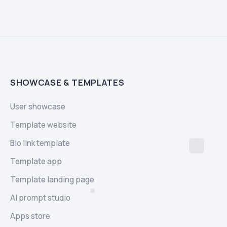
SHOWCASE & TEMPLATES
User showcase
Template website
Bio link template
Template app
Template landing page
AI prompt studio
Apps store