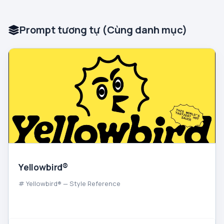
Prompt tương tự (Cùng danh mục)
Yellowbird®
# Yellowbird® — Style Reference