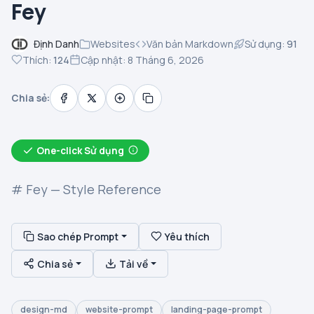
Fey
Định Danh
Websites
Văn bản Markdown
Sử dụng:
91
Thích:
124
Cập nhật: 8 Tháng 6, 2026
Chia sẻ:
One-click Sử dụng
# Fey — Style Reference
Sao chép Prompt
Yêu thích
Chia sẻ
Tải về
design-md
website-prompt
landing-page-prompt