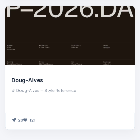
Doug–Alves
# Doug–Alves — Style Reference
28
121