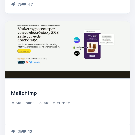
75
47
Mailchimp
# Mailchimp — Style Reference
25
12