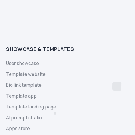
SHOWCASE & TEMPLATES
User showcase
Template website
Bio link template
Template app
Template landing page
AI prompt studio
Apps store