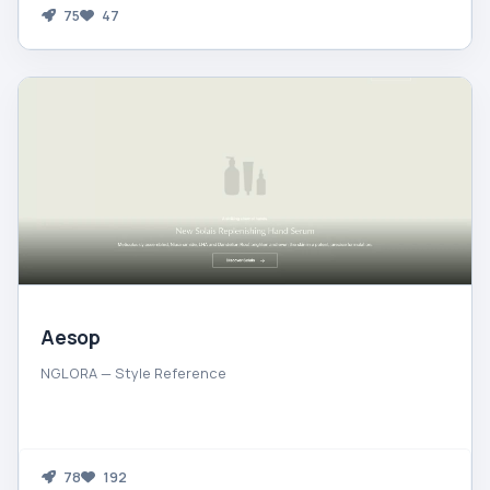
75
47
Aesop
NGLORA — Style Reference
78
192