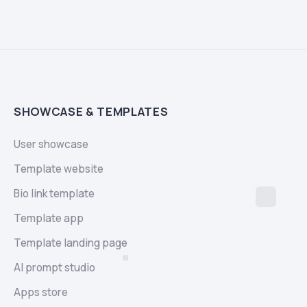
SHOWCASE & TEMPLATES
User showcase
Template website
Bio link template
Template app
Template landing page
AI prompt studio
Apps store