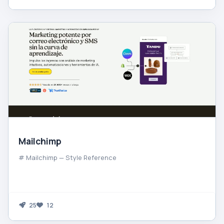
Mailchimp
# Mailchimp — Style Reference
25
12