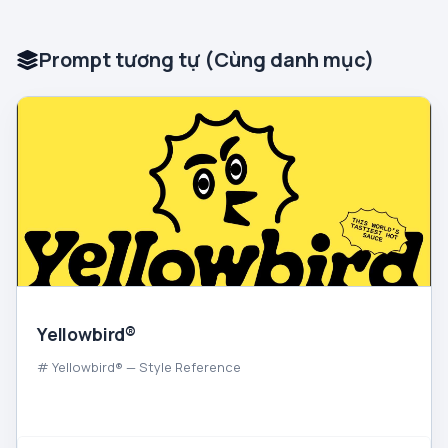
Prompt tương tự (Cùng danh mục)
Yellowbird®
# Yellowbird® — Style Reference