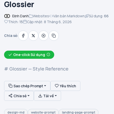
Glossier
Định Danh
Websites
Văn bản Markdown
Sử dụng:
66
Thích:
15
Cập nhật: 8 Tháng 6, 2026
Chia sẻ:
One-click Sử dụng
# Glossier — Style Reference
Sao chép Prompt
Yêu thích
Chia sẻ
Tải về
design-md
website-prompt
landing-page-prompt