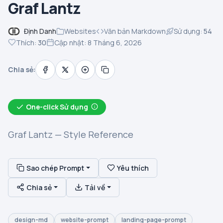
Graf Lantz
Định Danh
Websites
Văn bản Markdown
Sử dụng:
54
Thích:
30
Cập nhật: 8 Tháng 6, 2026
Chia sẻ:
One-click Sử dụng
Graf Lantz — Style Reference
Sao chép Prompt
Yêu thích
Chia sẻ
Tải về
design-md
website-prompt
landing-page-prompt