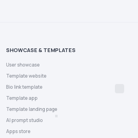
SHOWCASE & TEMPLATES
User showcase
Template website
Bio link template
Template app
Template landing page
AI prompt studio
Apps store