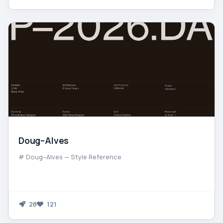
Doug–Alves
# Doug–Alves — Style Reference
28
121