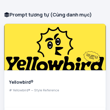
Prompt tương tự (Cùng danh mục)
Yellowbird®
# Yellowbird® — Style Reference