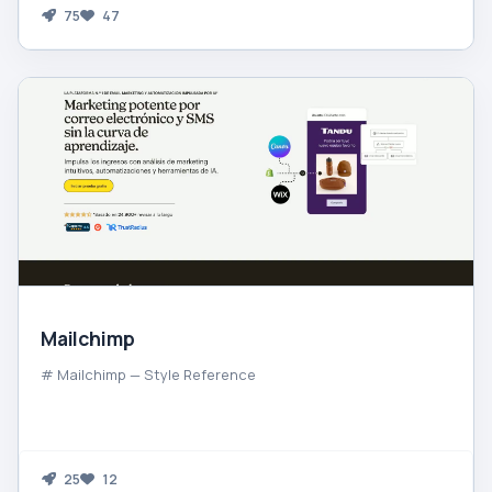
75
47
Mailchimp
# Mailchimp — Style Reference
25
12