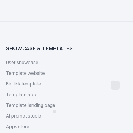
SHOWCASE & TEMPLATES
User showcase
Template website
Bio link template
Template app
Template landing page
AI prompt studio
Apps store