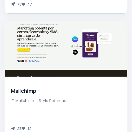
75
47
Mailchimp
# Mailchimp — Style Reference
25
12