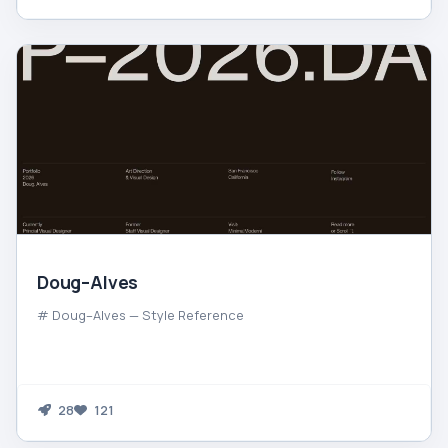
Doug–Alves
# Doug–Alves — Style Reference
28
121