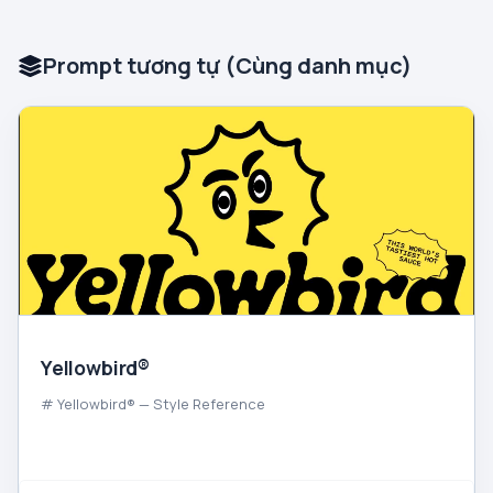
Prompt tương tự (Cùng danh mục)
Yellowbird®
# Yellowbird® — Style Reference