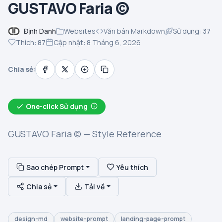
GUSTAVO Faria ©
Định Danh
Websites
Văn bản Markdown
Sử dụng:
37
Thích:
87
Cập nhật: 8 Tháng 6, 2026
Chia sẻ:
One-click Sử dụng
GUSTAVO Faria © — Style Reference
Sao chép Prompt
Yêu thích
Chia sẻ
Tải về
design-md
website-prompt
landing-page-prompt