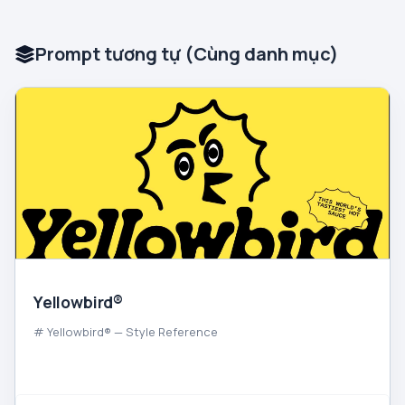
Prompt tương tự (Cùng danh mục)
Yellowbird®
# Yellowbird® — Style Reference