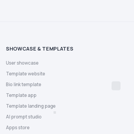
SHOWCASE & TEMPLATES
User showcase
Template website
Bio link template
Template app
Template landing page
AI prompt studio
Apps store