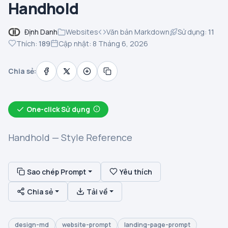
Handhold
Định Danh
Websites
Văn bản Markdown
Sử dụng:
11
Thích:
189
Cập nhật: 8 Tháng 6, 2026
Chia sẻ:
One-click Sử dụng
Handhold — Style Reference
Sao chép Prompt
Yêu thích
Chia sẻ
Tải về
design-md
website-prompt
landing-page-prompt