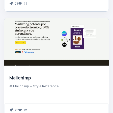
75
47
Mailchimp
# Mailchimp — Style Reference
25
12